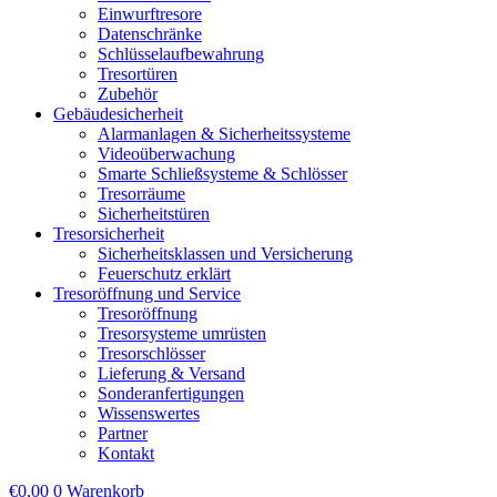
Einwurftresore
Datenschränke
Schlüsselaufbewahrung
Tresortüren
Zubehör
Gebäudesicherheit
Alarmanlagen & Sicherheitssysteme
Videoüberwachung
Smarte Schließsysteme & Schlösser
Tresorräume
Sicherheitstüren
Tresorsicherheit
Sicherheitsklassen und Versicherung
Feuerschutz erklärt
Tresoröffnung und Service
Tresoröffnung
Tresorsysteme umrüsten
Tresorschlösser
Lieferung & Versand
Sonderanfertigungen
Wissenswertes
Partner
Kontakt
€
0,00
0
Warenkorb