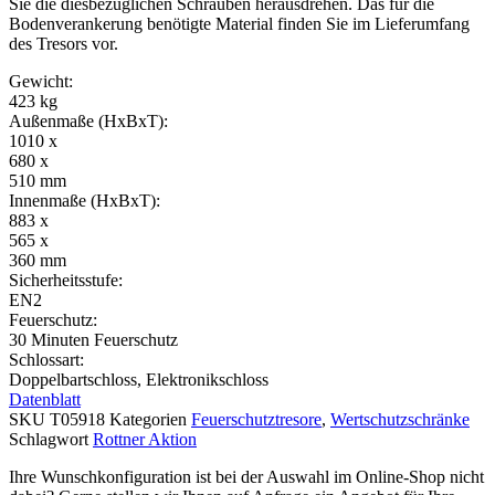
Sie die diesbezüglichen Schrauben herausdrehen. Das für die
Bodenverankerung benötigte Material finden Sie im Lieferumfang
des Tresors vor.
Gewicht:
423 kg
Außenmaße (HxBxT):
1010 x
680 x
510 mm
Innenmaße (HxBxT):
883 x
565 x
360 mm
Sicherheitsstufe:
EN2
Feuerschutz:
30 Minuten Feuerschutz
Schlossart:
Doppelbartschloss, Elektronikschloss
Datenblatt
SKU
T05918
Kategorien
Feuerschutztresore
,
Wertschutzschränke
Schlagwort
Rottner Aktion
Ihre Wunschkonfiguration ist bei der Auswahl im Online-Shop nicht