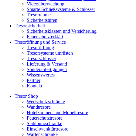
Videoüberwachung
Smarte Schließsysteme & Schlösser
Tresorräume
Sicherheitstüren
Tresorsicherheit
Sicherheitsklassen und Versicherung
Feuerschutz erklärt
Tresoröffnung und Service
Tresoröffnung
Tresorsysteme umrüsten
Tresorschlösser
Lieferung & Versand
Sonderanfertigungen
Wissenswertes
Partner
Kontakt
Tresor Shop
Wertschutzschränke
Wandtresore
Hotelzimmer- und Möbeltresore
Feuerschutztresore
Stahlbüroschränke
Einschwenktürtresore
Waffenschränke