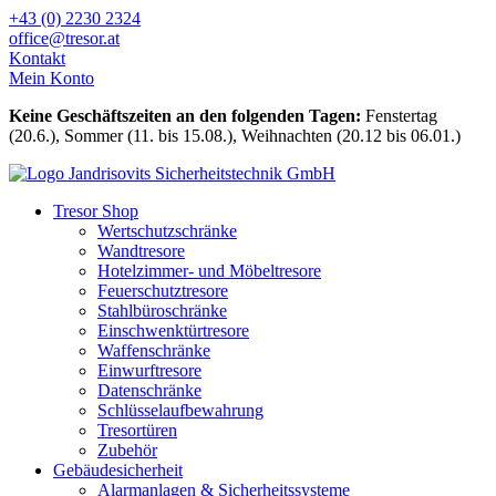
Zum
+43 (0) 2230 2324
Inhalt
office@tresor.at
wechseln
Kontakt
Mein Konto
Keine Geschäftszeiten an den folgenden Tagen:
Fenstertag
(20.6.), Sommer (11. bis 15.08.), Weihnachten (20.12 bis 06.01.)
Tresor Shop
Wertschutzschränke
Wandtresore
Hotelzimmer- und Möbeltresore
Feuerschutztresore
Stahlbüroschränke
Einschwenktürtresore
Waffenschränke
Einwurftresore
Datenschränke
Schlüsselaufbewahrung
Tresortüren
Zubehör
Gebäudesicherheit
Alarmanlagen & Sicherheitssysteme