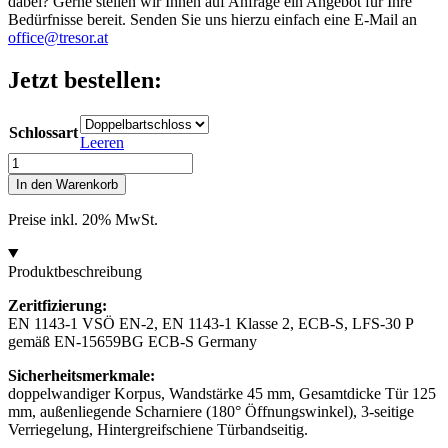
dabei? Gerne stellen wir Ihnen auf Anfrage ein Angebot für Ihre
Bedürfnisse bereit. Senden Sie uns hierzu einfach eine E-Mail an
office@tresor.at
Jetzt bestellen:
Schlossart
Leeren
Rottner
Wertschutzschrank
In den Warenkorb
Diamant
Fire
Preise inkl. 20% MwSt.
Premium
PO100
Menge
Produktbeschreibung
Zeritfizierung:
EN 1143-1 VSÖ EN-2, EN 1143-1 Klasse 2, ECB-S, LFS-30 P
gemäß EN-15659BG ECB-S Germany
Sicherheitsmerkmale:
doppelwandiger Korpus, Wandstärke 45 mm, Gesamtdicke Tür 125
mm, außenliegende Scharniere (180° Öffnungswinkel), 3-seitige
Verriegelung, Hintergreifschiene Türbandseitig.