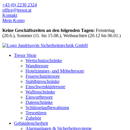
Zum
+43 (0) 2230 2324
Inhalt
office@tresor.at
wechseln
Kontakt
Mein Konto
Keine Geschäftszeiten an den folgenden Tagen:
Fenstertag
(20.6.), Sommer (11. bis 15.08.), Weihnachten (20.12 bis 06.01.)
Tresor Shop
Wertschutzschränke
Wandtresore
Hotelzimmer- und Möbeltresore
Feuerschutztresore
Stahlbüroschränke
Einschwenktürtresore
Waffenschränke
Einwurftresore
Datenschränke
Schlüsselaufbewahrung
Tresortüren
Zubehör
Gebäudesicherheit
Alarmanlagen & Sicherheitssysteme