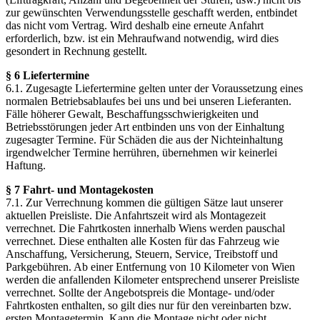
zur gewünschten Verwendungsstelle geschafft werden, entbindet
das nicht vom Vertrag. Wird deshalb eine erneute Anfahrt
erforderlich, bzw. ist ein Mehraufwand notwendig, wird dies
gesondert in Rechnung gestellt.
§ 6 Liefertermine
6.1. Zugesagte Liefertermine gelten unter der Voraussetzung eines
normalen Betriebsablaufes bei uns und bei unseren Lieferanten.
Fälle höherer Gewalt, Beschaffungsschwierigkeiten und
Betriebsstörungen jeder Art entbinden uns von der Einhaltung
zugesagter Termine. Für Schäden die aus der Nichteinhaltung
irgendwelcher Termine herrühren, übernehmen wir keinerlei
Haftung.
§ 7 Fahrt- und Montagekosten
7.1. Zur Verrechnung kommen die gültigen Sätze laut unserer
aktuellen Preisliste. Die Anfahrtszeit wird als Montagezeit
verrechnet. Die Fahrtkosten innerhalb Wiens werden pauschal
verrechnet. Diese enthalten alle Kosten für das Fahrzeug wie
Anschaffung, Versicherung, Steuern, Service, Treibstoff und
Parkgebühren. Ab einer Entfernung von 10 Kilometer von Wien
werden die anfallenden Kilometer entsprechend unserer Preisliste
verrechnet. Sollte der Angebotspreis die Montage- und/oder
Fahrtkosten enthalten, so gilt dies nur für den vereinbarten bzw.
ersten Montagetermin. Kann die Montage nicht oder nicht