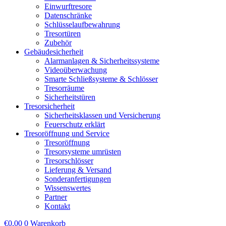
Einwurftresore
Datenschränke
Schlüsselaufbewahrung
Tresortüren
Zubehör
Gebäudesicherheit
Alarmanlagen & Sicherheitssysteme
Videoüberwachung
Smarte Schließsysteme & Schlösser
Tresorräume
Sicherheitstüren
Tresorsicherheit
Sicherheitsklassen und Versicherung
Feuerschutz erklärt
Tresoröffnung und Service
Tresoröffnung
Tresorsysteme umrüsten
Tresorschlösser
Lieferung & Versand
Sonderanfertigungen
Wissenswertes
Partner
Kontakt
€
0,00
0
Warenkorb