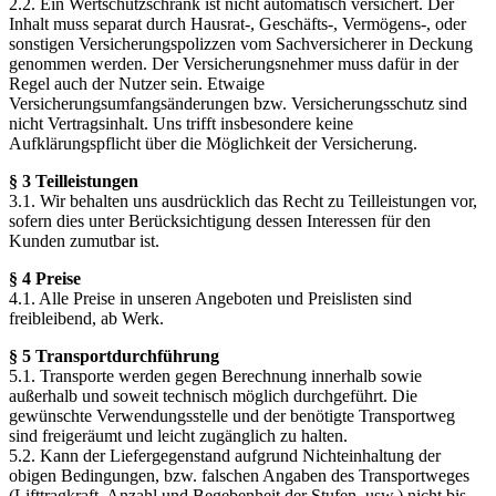
2.2. Ein Wertschutzschrank ist nicht automatisch versichert. Der
Inhalt muss separat durch Hausrat-, Geschäfts-, Vermögens-, oder
sonstigen Versicherungspolizzen vom Sachversicherer in Deckung
genommen werden. Der Versicherungsnehmer muss dafür in der
Regel auch der Nutzer sein. Etwaige
Versicherungsumfangsänderungen bzw. Versicherungsschutz sind
nicht Vertragsinhalt. Uns trifft insbesondere keine
Aufklärungspflicht über die Möglichkeit der Versicherung.
§ 3 Teilleistungen
3.1. Wir behalten uns ausdrücklich das Recht zu Teilleistungen vor,
sofern dies unter Berücksichtigung dessen Interessen für den
Kunden zumutbar ist.
§ 4 Preise
4.1. Alle Preise in unseren Angeboten und Preislisten sind
freibleibend, ab Werk.
§ 5 Transportdurchführung
5.1. Transporte werden gegen Berechnung innerhalb sowie
außerhalb und soweit technisch möglich durchgeführt. Die
gewünschte Verwendungsstelle und der benötigte Transportweg
sind freigeräumt und leicht zugänglich zu halten.
5.2. Kann der Liefergegenstand aufgrund Nichteinhaltung der
obigen Bedingungen, bzw. falschen Angaben des Transportweges
(Lifttragkraft, Anzahl und Begebenheit der Stufen, usw.) nicht bis