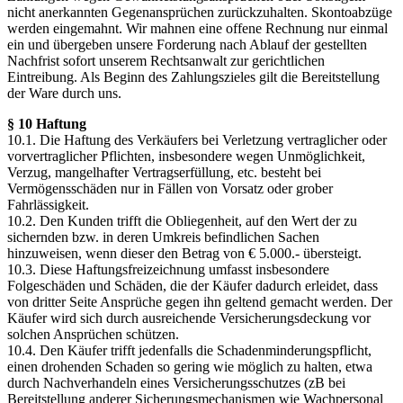
nicht anerkannten Gegenansprüchen zurückzuhalten. Skontoabzüge
werden eingemahnt. Wir mahnen eine offene Rechnung nur einmal
ein und übergeben unsere Forderung nach Ablauf der gestellten
Nachfrist sofort unserem Rechtsanwalt zur gerichtlichen
Eintreibung. Als Beginn des Zahlungszieles gilt die Bereitstellung
der Ware durch uns.
§ 10 Haftung
10.1. Die Haftung des Verkäufers bei Verletzung vertraglicher oder
vorvertraglicher Pflichten, insbesondere wegen Unmöglichkeit,
Verzug, mangelhafter Vertragserfüllung, etc. besteht bei
Vermögensschäden nur in Fällen von Vorsatz oder grober
Fahrlässigkeit.
10.2. Den Kunden trifft die Obliegenheit, auf den Wert der zu
sichernden bzw. in deren Umkreis befindlichen Sachen
hinzuweisen, wenn dieser den Betrag von € 5.000.- übersteigt.
10.3. Diese Haftungsfreizeichnung umfasst insbesondere
Folgeschäden und Schäden, die der Käufer dadurch erleidet, dass
von dritter Seite Ansprüche gegen ihn geltend gemacht werden. Der
Käufer wird sich durch ausreichende Versicherungsdeckung vor
solchen Ansprüchen schützen.
10.4. Den Käufer trifft jedenfalls die Schadenminderungspflicht,
einen drohenden Schaden so gering wie möglich zu halten, etwa
durch Nachverhandeln eines Versicherungsschutzes (zB bei
Bereitstellung anderer Sicherungsmechanismen wie Wachpersonal