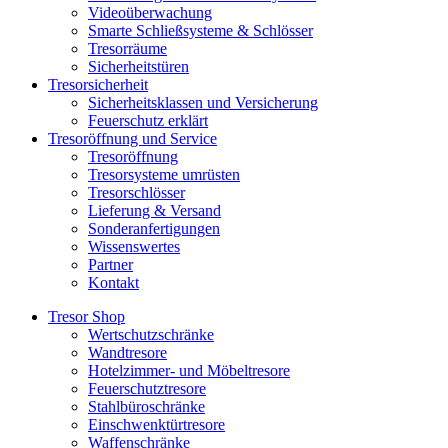
Videoüberwachung
Smarte Schließsysteme & Schlösser
Tresorräume
Sicherheitstüren
Tresorsicherheit
Sicherheitsklassen und Versicherung
Feuerschutz erklärt
Tresoröffnung und Service
Tresoröffnung
Tresorsysteme umrüsten
Tresorschlösser
Lieferung & Versand
Sonderanfertigungen
Wissenswertes
Partner
Kontakt
Tresor Shop
Wertschutzschränke
Wandtresore
Hotelzimmer- und Möbeltresore
Feuerschutztresore
Stahlbüroschränke
Einschwenktürtresore
Waffenschränke