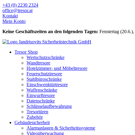
Zum
+43 (0) 2230 2324
Inhalt
office@tresor.at
wechseln
Kontakt
Mein Konto
Keine Geschäftszeiten an den folgenden Tagen:
Fenstertag (20.6.),
Tresor Shop
Wertschutzschränke
Wandtresore
Hotelzimmer- und Möbeltresore
Feuerschutztresore
Stahlbüroschränke
Einschwenktürtresore
Waffenschränke
Einwurftresore
Datenschränke
Schlüsselaufbewahrung
Tresortüren
Zubehör
Gebäudesicherheit
Alarmanlagen & Sicherheitssysteme
Videoüberwachung