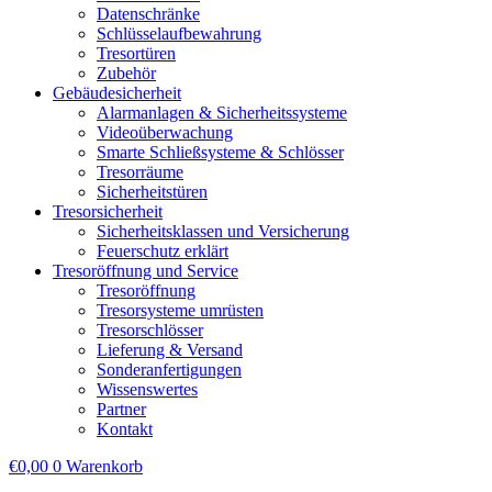
Datenschränke
Schlüsselaufbewahrung
Tresortüren
Zubehör
Gebäudesicherheit
Alarmanlagen & Sicherheitssysteme
Videoüberwachung
Smarte Schließsysteme & Schlösser
Tresorräume
Sicherheitstüren
Tresorsicherheit
Sicherheitsklassen und Versicherung
Feuerschutz erklärt
Tresoröffnung und Service
Tresoröffnung
Tresorsysteme umrüsten
Tresorschlösser
Lieferung & Versand
Sonderanfertigungen
Wissenswertes
Partner
Kontakt
€
0,00
0
Warenkorb