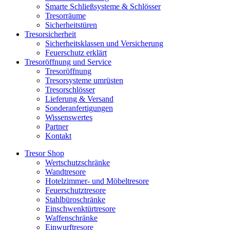
Smarte Schließsysteme & Schlösser
Tresorräume
Sicherheitstüren
Tresorsicherheit
Sicherheitsklassen und Versicherung
Feuerschutz erklärt
Tresoröffnung und Service
Tresoröffnung
Tresorsysteme umrüsten
Tresorschlösser
Lieferung & Versand
Sonderanfertigungen
Wissenswertes
Partner
Kontakt
Tresor Shop
Wertschutzschränke
Wandtresore
Hotelzimmer- und Möbeltresore
Feuerschutztresore
Stahlbüroschränke
Einschwenktürtresore
Waffenschränke
Einwurftresore