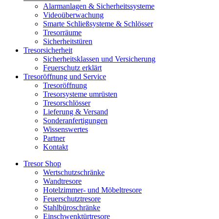
Alarmanlagen & Sicherheitssysteme
Videoüberwachung
Smarte Schließsysteme & Schlösser
Tresorräume
Sicherheitstüren
Tresorsicherheit
Sicherheitsklassen und Versicherung
Feuerschutz erklärt
Tresoröffnung und Service
Tresoröffnung
Tresorsysteme umrüsten
Tresorschlösser
Lieferung & Versand
Sonderanfertigungen
Wissenswertes
Partner
Kontakt
Tresor Shop
Wertschutzschränke
Wandtresore
Hotelzimmer- und Möbeltresore
Feuerschutztresore
Stahlbüroschränke
Einschwenktürtresore