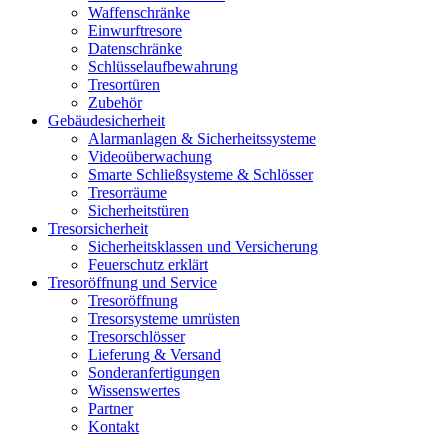
Waffenschränke
Einwurftresore
Datenschränke
Schlüsselaufbewahrung
Tresortüren
Zubehör
Gebäudesicherheit
Alarmanlagen & Sicherheitssysteme
Videoüberwachung
Smarte Schließsysteme & Schlösser
Tresorräume
Sicherheitstüren
Tresorsicherheit
Sicherheitsklassen und Versicherung
Feuerschutz erklärt
Tresoröffnung und Service
Tresoröffnung
Tresorsysteme umrüsten
Tresorschlösser
Lieferung & Versand
Sonderanfertigungen
Wissenswertes
Partner
Kontakt