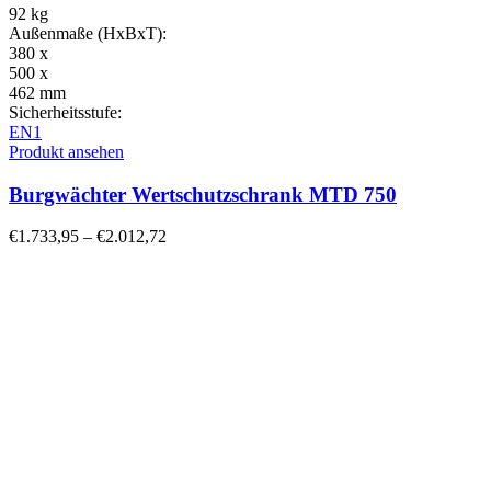
92 kg
Außenmaße (HxBxT):
380 x
500 x
462 mm
Sicherheitsstufe:
EN1
Produkt ansehen
Burgwächter Wertschutzschrank MTD 750
€
1.733,95
–
€
2.012,72