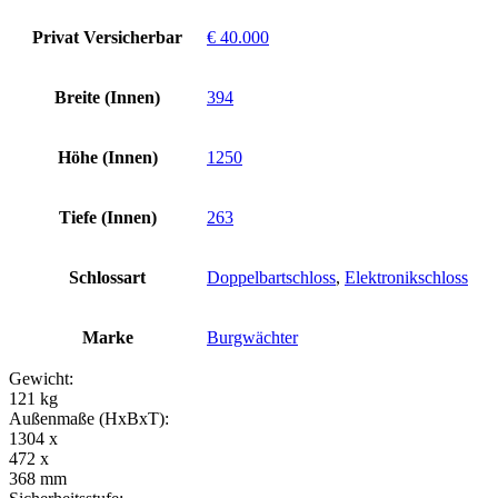
Privat Versicherbar
€ 40.000
Breite (Innen)
394
Höhe (Innen)
1250
Tiefe (Innen)
263
Schlossart
Doppelbartschloss
,
Elektronikschloss
Marke
Burgwächter
Gewicht:
121 kg
Außenmaße (HxBxT):
1304 x
472 x
368 mm