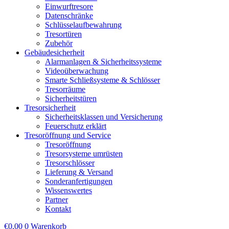
Einwurftresore
Datenschränke
Schlüsselaufbewahrung
Tresortüren
Zubehör
Gebäudesicherheit
Alarmanlagen & Sicherheitssysteme
Videoüberwachung
Smarte Schließsysteme & Schlösser
Tresorräume
Sicherheitstüren
Tresorsicherheit
Sicherheitsklassen und Versicherung
Feuerschutz erklärt
Tresoröffnung und Service
Tresoröffnung
Tresorsysteme umrüsten
Tresorschlösser
Lieferung & Versand
Sonderanfertigungen
Wissenswertes
Partner
Kontakt
€
0,00
0
Warenkorb