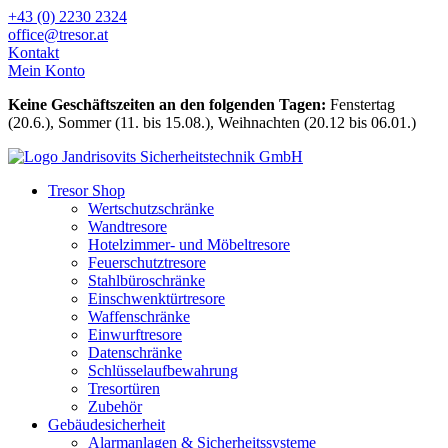
Zum
+43 (0) 2230 2324
Inhalt
office@tresor.at
wechseln
Kontakt
Mein Konto
Keine Geschäftszeiten an den folgenden Tagen:
Fenstertag
(20.6.), Sommer (11. bis 15.08.), Weihnachten (20.12 bis 06.01.)
Tresor Shop
Wertschutzschränke
Wandtresore
Hotelzimmer- und Möbeltresore
Feuerschutztresore
Stahlbüroschränke
Einschwenktürtresore
Waffenschränke
Einwurftresore
Datenschränke
Schlüsselaufbewahrung
Tresortüren
Zubehör
Gebäudesicherheit
Alarmanlagen & Sicherheitssysteme