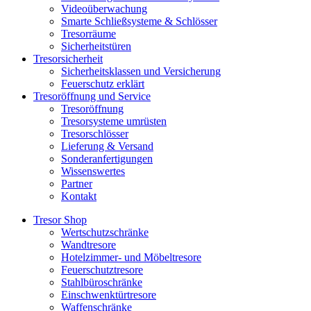
Videoüberwachung
Smarte Schließsysteme & Schlösser
Tresorräume
Sicherheitstüren
Tresorsicherheit
Sicherheitsklassen und Versicherung
Feuerschutz erklärt
Tresoröffnung und Service
Tresoröffnung
Tresorsysteme umrüsten
Tresorschlösser
Lieferung & Versand
Sonderanfertigungen
Wissenswertes
Partner
Kontakt
Tresor Shop
Wertschutzschränke
Wandtresore
Hotelzimmer- und Möbeltresore
Feuerschutztresore
Stahlbüroschränke
Einschwenktürtresore
Waffenschränke