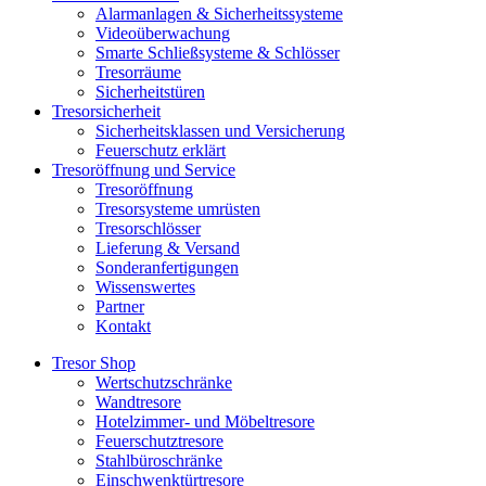
Alarmanlagen & Sicherheitssysteme
Videoüberwachung
Smarte Schließsysteme & Schlösser
Tresorräume
Sicherheitstüren
Tresorsicherheit
Sicherheitsklassen und Versicherung
Feuerschutz erklärt
Tresoröffnung und Service
Tresoröffnung
Tresorsysteme umrüsten
Tresorschlösser
Lieferung & Versand
Sonderanfertigungen
Wissenswertes
Partner
Kontakt
Tresor Shop
Wertschutzschränke
Wandtresore
Hotelzimmer- und Möbeltresore
Feuerschutztresore
Stahlbüroschränke
Einschwenktürtresore