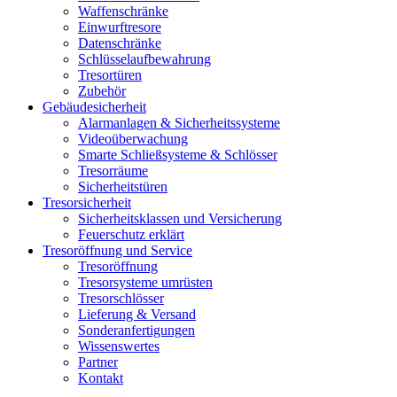
Waffenschränke
Einwurftresore
Datenschränke
Schlüsselaufbewahrung
Tresortüren
Zubehör
Gebäudesicherheit
Alarmanlagen & Sicherheitssysteme
Videoüberwachung
Smarte Schließsysteme & Schlösser
Tresorräume
Sicherheitstüren
Tresorsicherheit
Sicherheitsklassen und Versicherung
Feuerschutz erklärt
Tresoröffnung und Service
Tresoröffnung
Tresorsysteme umrüsten
Tresorschlösser
Lieferung & Versand
Sonderanfertigungen
Wissenswertes
Partner
Kontakt