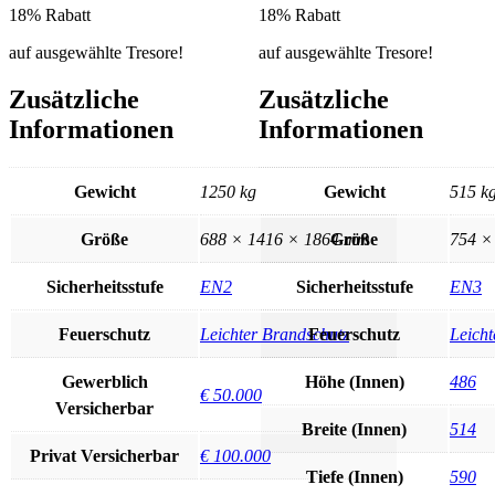
18% Rabatt
18% Rabatt
auf ausgewählte Tresore!
auf ausgewählte Tresore!
Zusätzliche
Zusätzliche
Informationen
Informationen
Gewicht
1250 kg
Gewicht
515 k
Größe
688 × 1416 × 1864 mm
Größe
754 ×
Sicherheitsstufe
EN2
Sicherheitsstufe
EN3
Feuerschutz
Leichter Brandschutz
Feuerschutz
Leicht
Gewerblich
Höhe (Innen)
486
€ 50.000
Versicherbar
Breite (Innen)
514
Privat Versicherbar
€ 100.000
Tiefe (Innen)
590