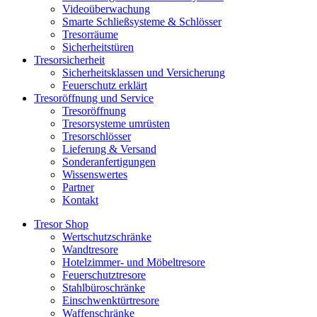
Videoüberwachung
Smarte Schließsysteme & Schlösser
Tresorräume
Sicherheitstüren
Tresorsicherheit
Sicherheitsklassen und Versicherung
Feuerschutz erklärt
Tresoröffnung und Service
Tresoröffnung
Tresorsysteme umrüsten
Tresorschlösser
Lieferung & Versand
Sonderanfertigungen
Wissenswertes
Partner
Kontakt
Tresor Shop
Wertschutzschränke
Wandtresore
Hotelzimmer- und Möbeltresore
Feuerschutztresore
Stahlbüroschränke
Einschwenktürtresore
Waffenschränke