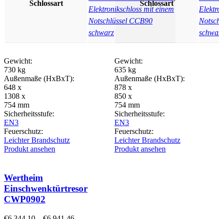
Schlossart
Schlossart
Elektronikschloss mit einem
Elektr
Notschlüssel CCB90
Notsc
schwarz
schwa
Gewicht:
Gewicht:
730 kg
635 kg
Außenmaße (HxBxT):
Außenmaße (HxBxT):
648 x
878 x
1308 x
850 x
754 mm
754 mm
Sicherheitsstufe:
Sicherheitsstufe:
EN3
EN3
Feuerschutz:
Feuerschutz:
Leichter Brandschutz
Leichter Brandschutz
Produkt ansehen
Produkt ansehen
Wertheim
Einschwenktürtresor
CWP0902
€
6.344,10
–
€
6.941,46