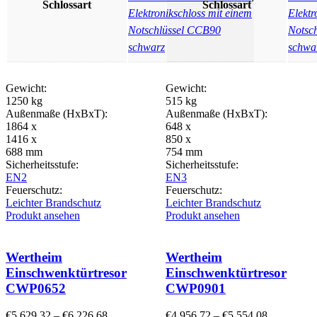
Schlossart
Schlossart
Elektronikschloss mit einem
Elektr
Notschlüssel CCB90
Notsc
schwarz
schwa
Gewicht:
Gewicht:
1250 kg
515 kg
Außenmaße (HxBxT):
Außenmaße (HxBxT):
1864 x
648 x
1416 x
850 x
688 mm
754 mm
Sicherheitsstufe:
Sicherheitsstufe:
EN2
EN3
Feuerschutz:
Feuerschutz:
Leichter Brandschutz
Leichter Brandschutz
Produkt ansehen
Produkt ansehen
Wertheim
Wertheim
Einschwenktürtresor
Einschwenktürtresor
CWP0652
CWP0901
€
5.629,32
–
€
6.226,68
€
4.956,72
–
€
5.554,08