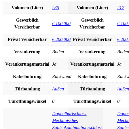
Volumen (Liter)
235
Volumen (Liter)
217
Gewerblich
Gewerblich
€ 100.000
€ 100
Versicherbar
Versicherbar
Privat Versicherbar
€ 200.000
Privat Versicherbar
€ 200
Verankerung
Boden
Verankerung
Boden
Verankerungsmaterial
Ja
Verankerungsmaterial
Ja
Kabelbohrung
Rückwand
Kabelbohrung
Rück
Türbandung
Außen
Türbandung
Außen
Türöffnungswinkel
0°
Türöffnungswinkel
0°
Doppelbartschloss
,
Doppe
Mechanisches
Mecha
Zahlenkombinationsschloss
,
Zahle