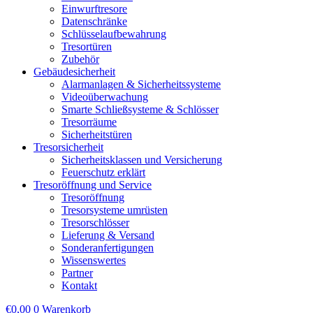
Einwurftresore
Datenschränke
Schlüsselaufbewahrung
Tresortüren
Zubehör
Gebäudesicherheit
Alarmanlagen & Sicherheitssysteme
Videoüberwachung
Smarte Schließsysteme & Schlösser
Tresorräume
Sicherheitstüren
Tresorsicherheit
Sicherheitsklassen und Versicherung
Feuerschutz erklärt
Tresoröffnung und Service
Tresoröffnung
Tresorsysteme umrüsten
Tresorschlösser
Lieferung & Versand
Sonderanfertigungen
Wissenswertes
Partner
Kontakt
€
0,00
0
Warenkorb