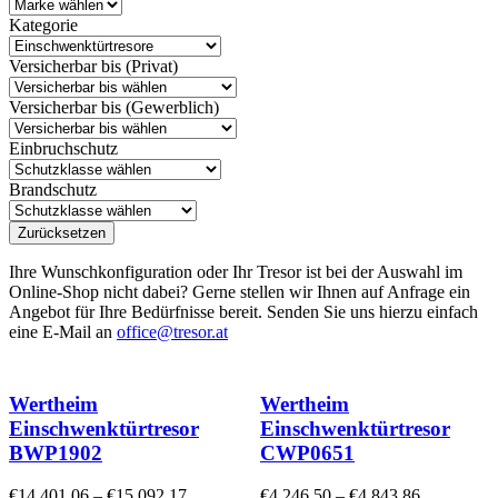
Kategorie
Versicherbar bis (Privat)
Versicherbar bis (Gewerblich)
Einbruchschutz
Brandschutz
Zurücksetzen
Ihre Wunschkonfiguration oder Ihr Tresor ist bei der Auswahl im
Online-Shop nicht dabei? Gerne stellen wir Ihnen auf Anfrage ein
Angebot für Ihre Bedürfnisse bereit. Senden Sie uns hierzu einfach
eine E-Mail an
office@tresor.at
Wertheim
Wertheim
Einschwenktürtresor
Einschwenktürtresor
BWP1902
CWP0651
€
14.401,06
–
€
15.092,17
€
4.246,50
–
€
4.843,86