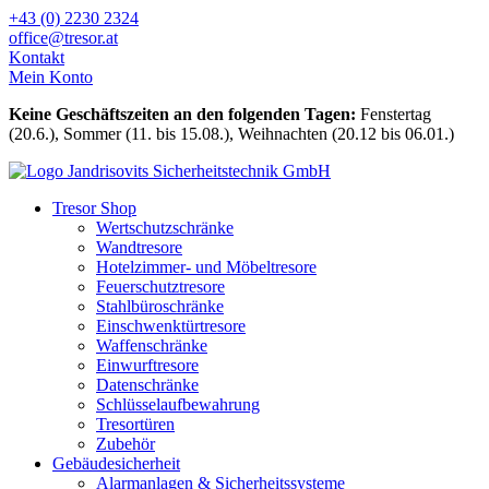
Zum
+43 (0) 2230 2324
Inhalt
office@tresor.at
wechseln
Kontakt
Mein Konto
Keine Geschäftszeiten an den folgenden Tagen:
Fenstertag
(20.6.), Sommer (11. bis 15.08.), Weihnachten (20.12 bis 06.01.)
Tresor Shop
Wertschutzschränke
Wandtresore
Hotelzimmer- und Möbeltresore
Feuerschutztresore
Stahlbüroschränke
Einschwenktürtresore
Waffenschränke
Einwurftresore
Datenschränke
Schlüsselaufbewahrung
Tresortüren
Zubehör
Gebäudesicherheit
Alarmanlagen & Sicherheitssysteme