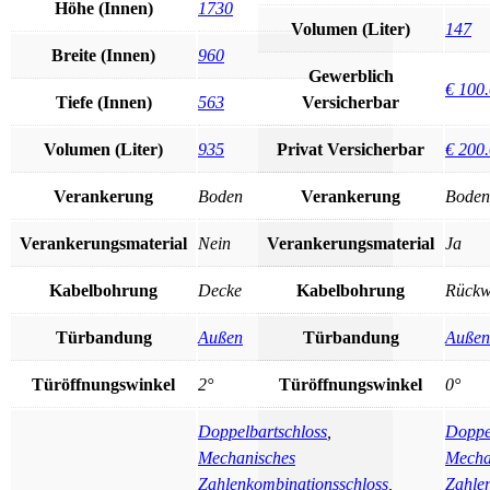
Höhe (Innen)
1730
Volumen (Liter)
147
Breite (Innen)
960
Gewerblich
€ 100
Tiefe (Innen)
563
Versicherbar
Volumen (Liter)
935
Privat Versicherbar
€ 200
Verankerung
Boden
Verankerung
Boden
Verankerungsmaterial
Nein
Verankerungsmaterial
Ja
Kabelbohrung
Decke
Kabelbohrung
Rück
Türbandung
Außen
Türbandung
Außen
Türöffnungswinkel
2°
Türöffnungswinkel
0°
Doppelbartschloss
,
Doppe
Mechanisches
Mecha
Zahlenkombinationsschloss
,
Zahle