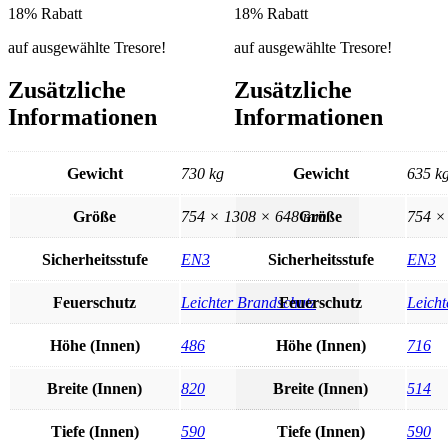
18% Rabatt
18% Rabatt
auf ausgewählte Tresore!
auf ausgewählte Tresore!
Zusätzliche
Zusätzliche
Informationen
Informationen
Gewicht
730 kg
Gewicht
635 k
Größe
754 × 1308 × 648 mm
Größe
754 ×
Sicherheitsstufe
EN3
Sicherheitsstufe
EN3
Feuerschutz
Leichter Brandschutz
Feuerschutz
Leicht
Höhe (Innen)
486
Höhe (Innen)
716
Breite (Innen)
820
Breite (Innen)
514
Tiefe (Innen)
590
Tiefe (Innen)
590