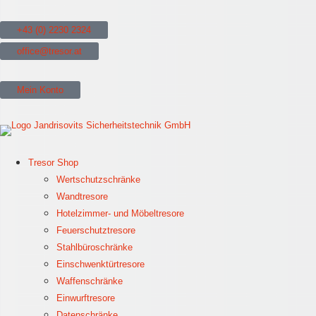
+43 (0) 2230 2324
office@tresor.at
Mein Konto
Tresor Shop
Wertschutzschränke
Wandtresore
Hotelzimmer- und Möbeltresore
Feuerschutztresore
Stahlbüroschränke
Einschwenktürtresore
Waffenschränke
Einwurftresore
Datenschränke