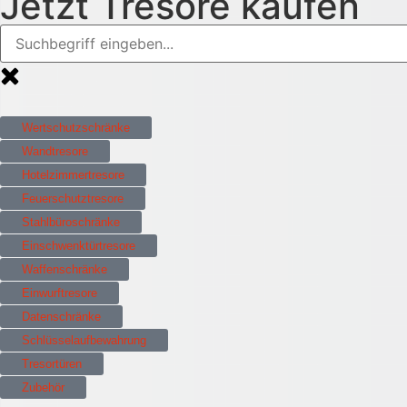
Jetzt Tresore kaufen
Wertschutzschränke
Wandtresore
Hotelzimmertresore
Feuerschutztresore
Stahlbüroschränke
Einschwenktürtresore
Waffenschränke
Einwurftresore
Datenschränke
Schlüsselaufbewahrung
Tresortüren
Zubehör