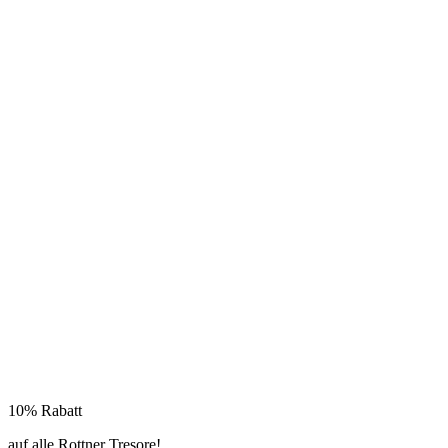
10% Rabatt
auf alle Rottner Tresore!