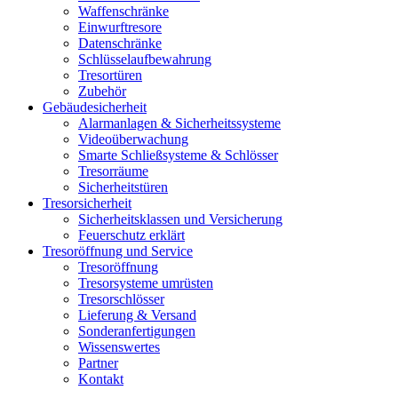
Waffenschränke
Einwurftresore
Datenschränke
Schlüsselaufbewahrung
Tresortüren
Zubehör
Gebäudesicherheit
Alarmanlagen & Sicherheitssysteme
Videoüberwachung
Smarte Schließsysteme & Schlösser
Tresorräume
Sicherheitstüren
Tresorsicherheit
Sicherheitsklassen und Versicherung
Feuerschutz erklärt
Tresoröffnung und Service
Tresoröffnung
Tresorsysteme umrüsten
Tresorschlösser
Lieferung & Versand
Sonderanfertigungen
Wissenswertes
Partner
Kontakt