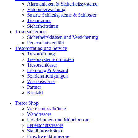
Alarmanlagen & Sicherheitssysteme
Videoüberwachung
Smarte Schließsysteme & Schlösser
Tresorräume
Sicherheitstüren
Tresorsicherheit
Sicherheitsklassen und Versicherung
Feuerschutz erklärt
Tresoröffnung und Service
Tresoröffnung
Tresorsysteme umrüsten
Tresorschlösser
Lieferung & Versand
Sonderanfertigungen
Wissenswertes
Partner
Kontakt
Tresor Shop
Wertschutzschränke
Wandtresore
Hotelzimmer- und Möbeltresore
Feuerschutztresore
Stahlbüroschränke
Einschwenktürtresore