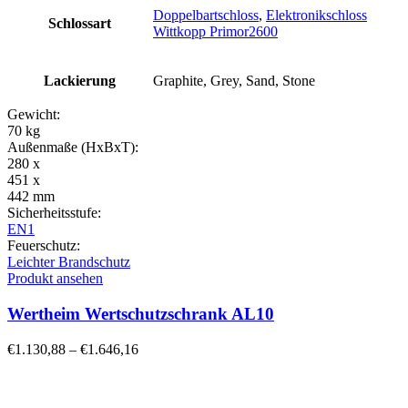
Doppelbartschloss
,
Elektronikschloss
Schlossart
Wittkopp Primor2600
Lackierung
Graphite, Grey, Sand, Stone
Gewicht:
70 kg
Außenmaße (HxBxT):
280 x
451 x
442 mm
Sicherheitsstufe:
EN1
Feuerschutz:
Leichter Brandschutz
Produkt ansehen
Wertheim Wertschutzschrank AL10
€
1.130,88
–
€
1.646,16