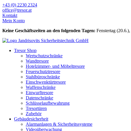
Zum
+43 (0) 2230 2324
Inhalt
office@tresor.at
wechseln
Kontakt
Mein Konto
Keine Geschäftszeiten an den folgenden Tagen:
Fenstertag (20.6.),
Tresor Shop
Wertschutzschränke
Wandtresore
Hotelzimmer- und Möbeltresore
Feuerschutztresore
Stahlbüroschränke
Einschwenktürtresore
Waffenschränke
Einwurftresore
Datenschränke
Schlüsselaufbewahrung
Tresortüren
Zubehör
Gebäudesicherheit
Alarmanlagen & Sicherheitssysteme
Videoüberwachung