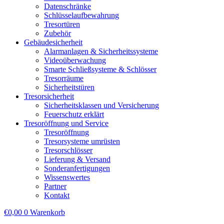
Datenschränke
Schlüsselaufbewahrung
Tresortüren
Zubehör
Gebäudesicherheit
Alarmanlagen & Sicherheitssysteme
Videoüberwachung
Smarte Schließsysteme & Schlösser
Tresorräume
Sicherheitstüren
Tresorsicherheit
Sicherheitsklassen und Versicherung
Feuerschutz erklärt
Tresoröffnung und Service
Tresoröffnung
Tresorsysteme umrüsten
Tresorschlösser
Lieferung & Versand
Sonderanfertigungen
Wissenswertes
Partner
Kontakt
€
0,00
0
Warenkorb