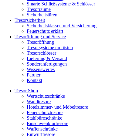
Smarte Schließsysteme & Schlösser
Tresorräume
Sicherheitstüren
Tresorsicherheit
Sicherheitsklassen und Versicherung
Feuerschutz erklärt
Tresoröffnung und Service
Tresoröffnung
Tresorsysteme umrüsten
Tresorschlösser
Lieferung & Versand
Sonderanfertigungen
Wissenswertes
Partner
Kontakt
Tresor Shop
Wertschutzschränke
Wandtresore
Hotelzimmer- und Möbeltresore
Feuerschutztresore
Stahlbüroschränke
Einschwenktürtresore
Waffenschränke
Einwurftresore