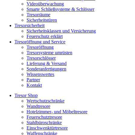
Videoüberwachung
Smarte Schließsysteme & Schlösser
Tresorräume
Sicherheitstüren
Tresorsicherheit
Sicherheitsklassen und Versicherung
Feuerschutz erklärt
Tresoröffnung und Service
Tresoröffnung
Tresorsysteme umrüsten
Tresorschlösser
Lieferung & Versand
Sonderanfertigungen
Wissenswertes
Partner
Kontakt
Tresor Shop
Wertschutzschränke
Wandtresore
Hotelzimmer- und Möbeltresore
Feuerschutztresore
Stahlbüroschränke
Einschwenktürtresore
Waffenschränke