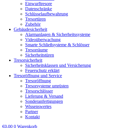
Einwurftresore
Datenschränke
Schlüsselaufbewahrung
Tresortüren
Zubehör
Gebäudesicherheit
Alarmanlagen & Sicherheitssysteme
Videoüberwachung
Smarte Schließsysteme & Schlösser
Tresorräume
Sicherheitstüren
Tresorsicherheit
Sicherheitsklassen und Versicherung
Feuerschutz erklärt
Tresoröffnung und Service
Tresoröffnung
Tresorsysteme umrüsten
Tresorschlösser
Lieferung & Versand
Sonderanfertigungen
Wissenswertes
Partner
Kontakt
€
0,00
0
Warenkorb