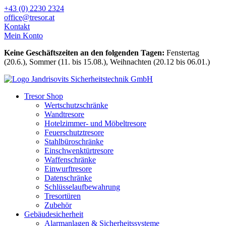
Zum
+43 (0) 2230 2324
Inhalt
office@tresor.at
wechseln
Kontakt
Mein Konto
Keine Geschäftszeiten an den folgenden Tagen:
Fenstertag
(20.6.), Sommer (11. bis 15.08.), Weihnachten (20.12 bis 06.01.)
Tresor Shop
Wertschutzschränke
Wandtresore
Hotelzimmer- und Möbeltresore
Feuerschutztresore
Stahlbüroschränke
Einschwenktürtresore
Waffenschränke
Einwurftresore
Datenschränke
Schlüsselaufbewahrung
Tresortüren
Zubehör
Gebäudesicherheit
Alarmanlagen & Sicherheitssysteme