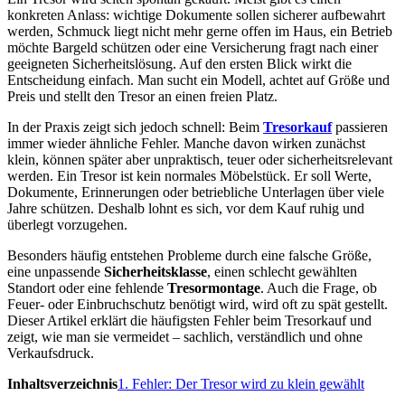
konkreten Anlass: wichtige Dokumente sollen sicherer aufbewahrt
werden, Schmuck liegt nicht mehr gerne offen im Haus, ein Betrieb
möchte Bargeld schützen oder eine Versicherung fragt nach einer
geeigneten Sicherheitslösung. Auf den ersten Blick wirkt die
Entscheidung einfach. Man sucht ein Modell, achtet auf Größe und
Preis und stellt den Tresor an einen freien Platz.
In der Praxis zeigt sich jedoch schnell: Beim
Tresorkauf
passieren
immer wieder ähnliche Fehler. Manche davon wirken zunächst
klein, können später aber unpraktisch, teuer oder sicherheitsrelevant
werden. Ein Tresor ist kein normales Möbelstück. Er soll Werte,
Dokumente, Erinnerungen oder betriebliche Unterlagen über viele
Jahre schützen. Deshalb lohnt es sich, vor dem Kauf ruhig und
überlegt vorzugehen.
Besonders häufig entstehen Probleme durch eine falsche Größe,
eine unpassende
Sicherheitsklasse
, einen schlecht gewählten
Standort oder eine fehlende
Tresormontage
. Auch die Frage, ob
Feuer- oder Einbruchschutz benötigt wird, wird oft zu spät gestellt.
Dieser Artikel erklärt die häufigsten Fehler beim Tresorkauf und
zeigt, wie man sie vermeidet – sachlich, verständlich und ohne
Verkaufsdruck.
Inhaltsverzeichnis
1. Fehler: Der Tresor wird zu klein gewählt