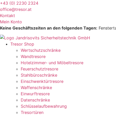
Zum
+43 (0) 2230 2324
Inhalt
office@tresor.at
wechseln
Kontakt
Mein Konto
Keine Geschäftszeiten an den folgenden Tagen:
Fensterta
Tresor Shop
Wertschutzschränke
Wandtresore
Hotelzimmer- und Möbeltresore
Feuerschutztresore
Stahlbüroschränke
Einschwenktürtresore
Waffenschränke
Einwurftresore
Datenschränke
Schlüsselaufbewahrung
Tresortüren