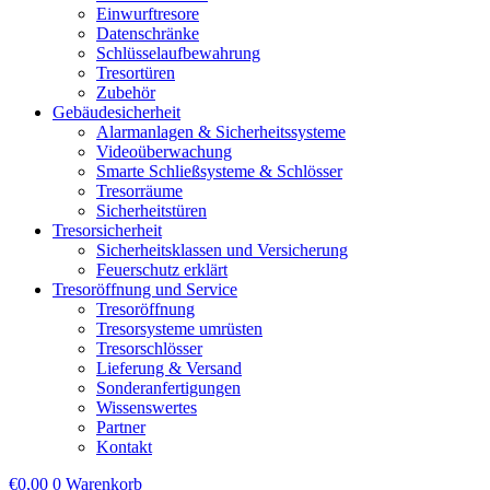
Einwurftresore
Datenschränke
Schlüsselaufbewahrung
Tresortüren
Zubehör
Gebäudesicherheit
Alarmanlagen & Sicherheitssysteme
Videoüberwachung
Smarte Schließsysteme & Schlösser
Tresorräume
Sicherheitstüren
Tresorsicherheit
Sicherheitsklassen und Versicherung
Feuerschutz erklärt
Tresoröffnung und Service
Tresoröffnung
Tresorsysteme umrüsten
Tresorschlösser
Lieferung & Versand
Sonderanfertigungen
Wissenswertes
Partner
Kontakt
€
0,00
0
Warenkorb