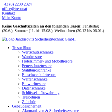
Zum
+43 (0) 2230 2324
Inhalt
office@tresor.at
wechseln
Kontakt
Mein Konto
Keine Geschäftszeiten an den folgenden Tagen:
Fenstertag
(20.6.), Sommer (11. bis 15.08.), Weihnachten (20.12 bis 06.01.)
Tresor Shop
Wertschutzschränke
Wandtresore
Hotelzimmer- und Möbeltresore
Feuerschutztresore
Stahlbüroschränke
Einschwenktürtresore
Waffenschränke
Einwurftresore
Datenschränke
Schlüsselaufbewahrung
Tresortüren
Zubehör
Gebäudesicherheit
Alarmanlagen & Sicherheitssysteme