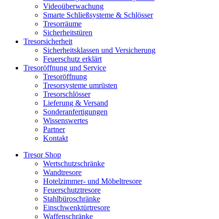
Videoüberwachung
Smarte Schließsysteme & Schlösser
Tresorräume
Sicherheitstüren
Tresorsicherheit
Sicherheitsklassen und Versicherung
Feuerschutz erklärt
Tresoröffnung und Service
Tresoröffnung
Tresorsysteme umrüsten
Tresorschlösser
Lieferung & Versand
Sonderanfertigungen
Wissenswertes
Partner
Kontakt
Tresor Shop
Wertschutzschränke
Wandtresore
Hotelzimmer- und Möbeltresore
Feuerschutztresore
Stahlbüroschränke
Einschwenktürtresore
Waffenschränke