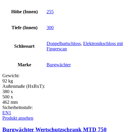
Höhe (Innen)
255
Tiefe (Innen)
300
Doppelbartschloss
,
Elektronikschloss mit
Schlossart
Fingerscan
Marke
Burgwächter
Gewicht:
92 kg
Außenmaße (HxBxT):
380 x
500 x
462 mm
Sicherheitsstufe:
EN1
Produkt ansehen
Burgwächter Wertschutzschrank MTD 750