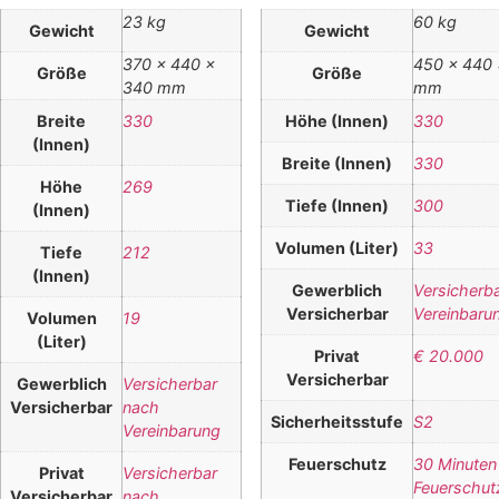
23 kg
60 kg
Gewicht
Gewicht
370 × 440 ×
450 × 440 
Größe
Größe
340 mm
mm
Breite
330
Höhe (Innen)
330
(Innen)
Breite (Innen)
330
Höhe
269
Tiefe (Innen)
300
(Innen)
Volumen (Liter)
33
Tiefe
212
(Innen)
Gewerblich
Versicherb
Versicherbar
Vereinbaru
Volumen
19
(Liter)
Privat
€ 20.000
Versicherbar
Gewerblich
Versicherbar
Versicherbar
nach
Sicherheitsstufe
S2
Vereinbarung
Feuerschutz
30 Minuten
Privat
Versicherbar
Feuerschut
Versicherbar
nach