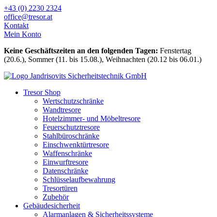
Zum
+43 (0) 2230 2324
Inhalt
office@tresor.at
wechseln
Kontakt
Mein Konto
Keine Geschäftszeiten an den folgenden Tagen:
Fenstertag
(20.6.), Sommer (11. bis 15.08.), Weihnachten (20.12 bis 06.01.)
Tresor Shop
Wertschutzschränke
Wandtresore
Hotelzimmer- und Möbeltresore
Feuerschutztresore
Stahlbüroschränke
Einschwenktürtresore
Waffenschränke
Einwurftresore
Datenschränke
Schlüsselaufbewahrung
Tresortüren
Zubehör
Gebäudesicherheit
Alarmanlagen & Sicherheitssysteme