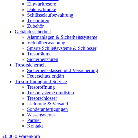
Einwurftresore
Datenschränke
Schlüsselaufbewahrung
Tresortüren
Zubehör
Gebäudesicherheit
Alarmanlagen & Sicherheitssysteme
Videoüberwachung
Smarte Schließsysteme & Schlösser
Tresorräume
Sicherheitstüren
Tresorsicherheit
Sicherheitsklassen und Versicherung
Feuerschutz erklärt
Tresoröffnung und Service
Tresoröffnung
Tresorsysteme umrüsten
Tresorschlösser
Lieferung & Versand
Sonderanfertigungen
Wissenswertes
Partner
Kontakt
€
0,00
0
Warenkorb