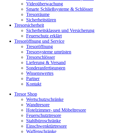
Videoüberwachung
Smarte Schließsysteme & Schlösser
Tresorräume
Sicherheitstüren
Tresorsicherheit
Sicherheitsklassen und Versicherung
Feuerschutz erklärt
Tresoröffnung und Service
Tresoröffnung
Tresorsysteme umrüsten
Tresorschlösser
Lieferung & Versand
Sonderanfertigungen
Wissenswertes
Partner
Kontakt
Tresor Shop
Wertschutzschränke
Wandtresore
Hotelzimmer- und Möbeltresore
Feuerschutztresore
Stahlbüroschränke
Einschwenktürtresore
Waffenschränke