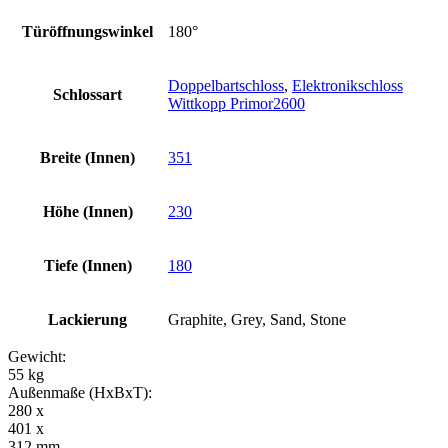
Türöffnungswinkel
180°
Doppelbartschloss
,
Elektronikschloss
Schlossart
Wittkopp Primor2600
Breite (Innen)
351
Höhe (Innen)
230
Tiefe (Innen)
180
Lackierung
Graphite, Grey, Sand, Stone
Gewicht:
55 kg
Außenmaße (HxBxT):
280 x
401 x
312 mm