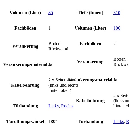
Volumen (Liter)
85
Tiefe (Innen)
310
Fachböden
1
Volumen (Liter)
106
Boden |
Fachböden
2
Verankerung
Rückwand
Boden |
Verankerung
Verankerungsmaterial
Ja
Rückwa
2 x Seitenwand
Verankerungsmaterial
Ja
Kabelbohrung
(links und rechts,
hinten oben)
2 x Sei
Kabelbohrung
(links un
Türbandung
Links
,
Rechts
hinten o
Türöffnungswinkel
180°
Türbandung
Links
,
R