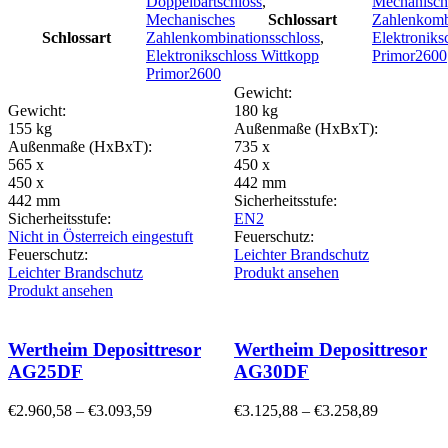
Doppelbartschloss
,
Mechanisch
Mechanisches
Schlossart
Zahlenkomb
Schlossart
Zahlenkombinationsschloss
,
Elektroniks
Elektronikschloss Wittkopp
Primor2600
Primor2600
Gewicht:
Gewicht:
180 kg
155 kg
Außenmaße (HxBxT):
Außenmaße (HxBxT):
735 x
565 x
450 x
450 x
442 mm
442 mm
Sicherheitsstufe:
Sicherheitsstufe:
EN2
Nicht in Österreich eingestuft
Feuerschutz:
Feuerschutz:
Leichter Brandschutz
Leichter Brandschutz
Produkt ansehen
Produkt ansehen
Wertheim Deposittresor
Wertheim Deposittresor
AG25DF
AG30DF
€
2.960,58
–
€
3.093,59
€
3.125,88
–
€
3.258,89