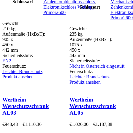
Schlossart
Zahlenkombinationsschloss
,
Mechanisch
Elektronikschloss Wittkopp
Schlossart
Zahlenkomb
Primor2600
Elektroniks
Primor2600
Gewicht:
210 kg
Gewicht:
Außenmaße (HxBxT):
235 kg
905 x
Außenmaße (HxBxT):
450 x
1075 x
442 mm
450 x
Sicherheitsstufe:
442 mm
EN2
Sicherheitsstufe:
Feuerschutz:
Nicht in Österreich eingestuft
Leichter Brandschutz
Feuerschutz:
Produkt ansehen
Leichter Brandschutz
Produkt ansehen
Wertheim
Wertheim
Wertschutzschrank
Wertschutzschrank
AL03
AL05
€
948,48
–
€
1.110,36
€
1.026,00
–
€
1.187,88