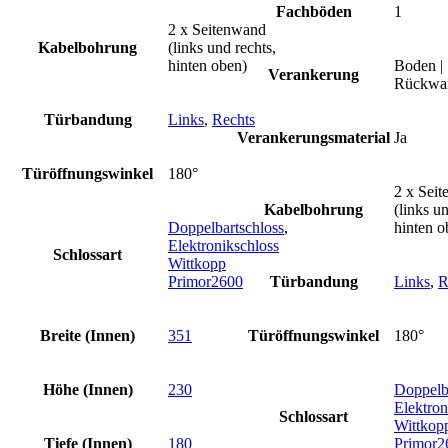
Fachböden
1
2 x Seitenwand
Kabelbohrung
(links und rechts,
hinten oben)
Boden |
Verankerung
Rückwa
Türbandung
Links
,
Rechts
Verankerungsmaterial
Ja
Türöffnungswinkel
180°
2 x Sei
Kabelbohrung
(links un
Doppelbartschloss
,
hinten o
Elektronikschloss
Schlossart
Wittkopp
Primor2600
Türbandung
Links
,
R
Breite (Innen)
351
Türöffnungswinkel
180°
Höhe (Innen)
230
Doppelb
Elektron
Schlossart
Wittkop
Tiefe (Innen)
180
Primor2