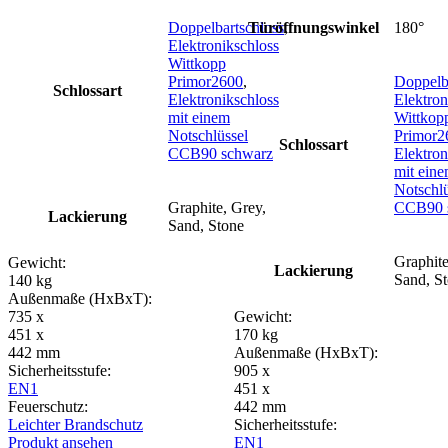
Doppelbartschloss
Türöffnungswinkel
,
180°
Elektronikschloss
Wittkopp
Primor2600
,
Doppelb
Schlossart
Elektronikschloss
Elektron
mit einem
Wittkop
Notschlüssel
Primor2
Schlossart
CCB90 schwarz
Elektron
mit ein
Notschlü
Graphite, Grey,
CCB90 
Lackierung
Sand, Stone
Graphite
Gewicht:
Lackierung
Sand, S
140 kg
Außenmaße (HxBxT):
735 x
Gewicht:
451 x
170 kg
442 mm
Außenmaße (HxBxT):
Sicherheitsstufe:
905 x
EN1
451 x
Feuerschutz:
442 mm
Leichter Brandschutz
Sicherheitsstufe:
Produkt ansehen
EN1