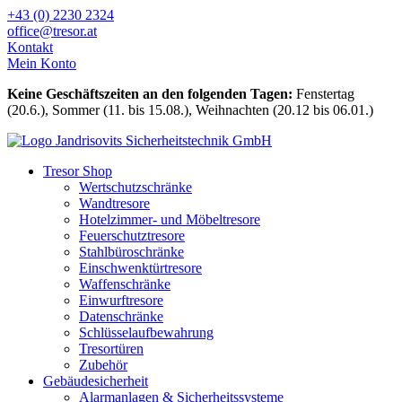
Zum
+43 (0) 2230 2324
Inhalt
office@tresor.at
wechseln
Kontakt
Mein Konto
Keine Geschäftszeiten an den folgenden Tagen:
Fenstertag
(20.6.), Sommer (11. bis 15.08.), Weihnachten (20.12 bis 06.01.)
Tresor Shop
Wertschutzschränke
Wandtresore
Hotelzimmer- und Möbeltresore
Feuerschutztresore
Stahlbüroschränke
Einschwenktürtresore
Waffenschränke
Einwurftresore
Datenschränke
Schlüsselaufbewahrung
Tresortüren
Zubehör
Gebäudesicherheit
Alarmanlagen & Sicherheitssysteme