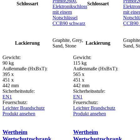
Primor2600
,
Primor2
Schlossart
Schlossart
Elektronikschloss
Elektron
mit einem
mit ein
Notschlüssel
Notschlü
CCB90 schwarz
CCB90 
Graphite, Grey,
Graphite
Lackierung
Lackierung
Sand, Stone
Sand, S
Gewicht:
Gewicht:
90 kg
115 kg
Außenmaße (HxBxT):
Außenmaße (HxBxT):
395 x
565 x
451 x
451 x
442 mm
442 mm
Sicherheitsstufe:
Sicherheitsstufe:
EN1
EN1
Feuerschutz:
Feuerschutz:
Leichter Brandschutz
Leichter Brandschutz
Produkt ansehen
Produkt ansehen
Wertheim
Wertheim
Wertschutzschrank
Wertschutzschrank