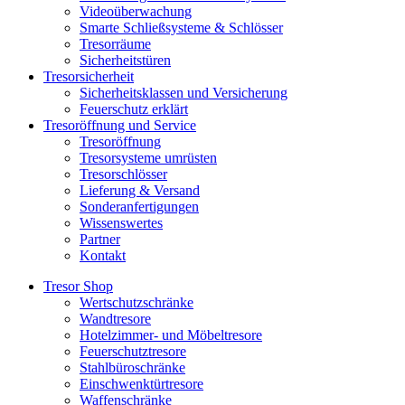
Videoüberwachung
Smarte Schließsysteme & Schlösser
Tresorräume
Sicherheitstüren
Tresorsicherheit
Sicherheitsklassen und Versicherung
Feuerschutz erklärt
Tresoröffnung und Service
Tresoröffnung
Tresorsysteme umrüsten
Tresorschlösser
Lieferung & Versand
Sonderanfertigungen
Wissenswertes
Partner
Kontakt
Tresor Shop
Wertschutzschränke
Wandtresore
Hotelzimmer- und Möbeltresore
Feuerschutztresore
Stahlbüroschränke
Einschwenktürtresore
Waffenschränke