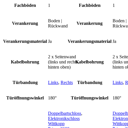
Fachböden
1
Fachböden
1
Boden |
Boden |
Verankerung
Verankerung
Rückwand
Rückwa
Verankerungsmaterial
Ja
Verankerungsmaterial
Ja
2 x Seitenwand
2 x Sei
Kabelbohrung
(links und rechts,
Kabelbohrung
(links un
hinten oben)
hinten o
Türbandung
Links
,
Rechts
Türbandung
Links
,
R
Türöffnungswinkel
180°
Türöffnungswinkel
180°
Doppelbartschloss
,
Doppelb
Elektronikschloss
Elektron
Wittkopp
Wittkop