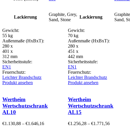
Graphite, Grey,
Graphite
Lackierung
Lackierung
Sand, Stone
Sand, S
Gewicht:
Gewicht:
55 kg
70 kg
Außenmaße (HxBxT):
Außenmaße (HxBxT):
280 x
280 x
401 x
451 x
312 mm
442 mm
Sicherheitsstufe:
Sicherheitsstufe:
EN1
EN1
Feuerschutz:
Feuerschutz:
Leichter Brandschutz
Leichter Brandschutz
Produkt ansehen
Produkt ansehen
Wertheim
Wertheim
Wertschutzschrank
Wertschutzschrank
AL10
AL15
€
1.130,88
–
€
1.646,16
€
1.256,28
–
€
1.771,56