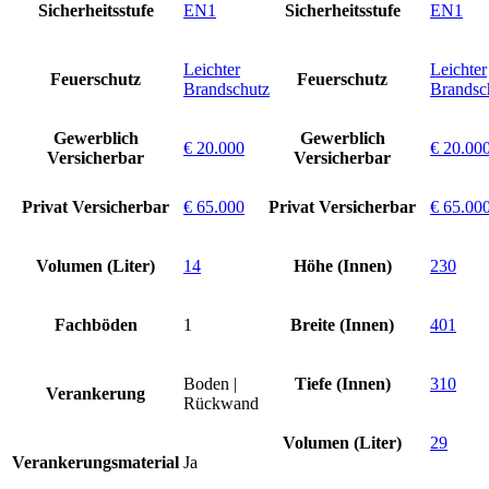
Sicherheitsstufe
EN1
Sicherheitsstufe
EN1
Leichter
Leichter
Feuerschutz
Feuerschutz
Brandschutz
Brandsc
Gewerblich
Gewerblich
€ 20.000
€ 20.00
Versicherbar
Versicherbar
Privat Versicherbar
€ 65.000
Privat Versicherbar
€ 65.00
Volumen (Liter)
14
Höhe (Innen)
230
Fachböden
1
Breite (Innen)
401
Boden |
Tiefe (Innen)
310
Verankerung
Rückwand
Volumen (Liter)
29
Verankerungsmaterial
Ja