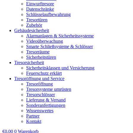
Einwurftresore
Datenschränke
Schlüsselaufbewahrung
Tresortüren
Zubehör
Gebäudesicherheit
Alarmanlagen & Sicherheitssysteme
Videoüberwachung
Smarte Schließsysteme & Schlösser
Tresorräume
Sicherheitstüren
Tresorsicherheit
Sicherheitsklassen und Versicherung
Feuerschutz erklärt
Tresoröffnung und Service
Tresoröffnung
Tresorsysteme umrüsten
Tresorschlösser
Lieferung & Versand
Sonderanfertigungen
Wissenswertes
Partner
Kontakt
€
0,00
0
Warenkorb