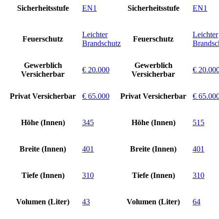
Sicherheitsstufe
EN1
Sicherheitsstufe
EN1
Leichter
Leichter
Feuerschutz
Feuerschutz
Brandschutz
Brandsc
Gewerblich
Gewerblich
€ 20.000
€ 20.00
Versicherbar
Versicherbar
Privat Versicherbar
€ 65.000
Privat Versicherbar
€ 65.00
Höhe (Innen)
345
Höhe (Innen)
515
Breite (Innen)
401
Breite (Innen)
401
Tiefe (Innen)
310
Tiefe (Innen)
310
Volumen (Liter)
43
Volumen (Liter)
64