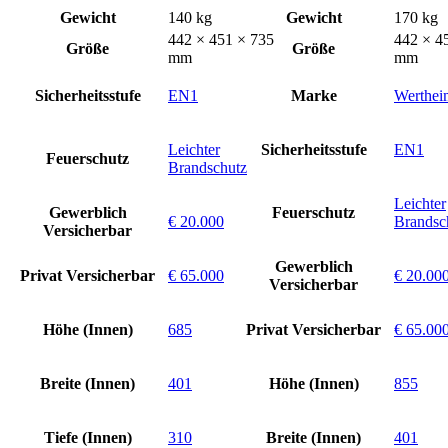
Gewicht
140 kg
Gewicht
170 kg
442 × 451 × 735
442 × 4
Größe
Größe
mm
mm
Sicherheitsstufe
EN1
Marke
Werthei
Leichter
Sicherheitsstufe
EN1
Feuerschutz
Brandschutz
Leichter
Gewerblich
Feuerschutz
€ 20.000
Brandsc
Versicherbar
Gewerblich
Privat Versicherbar
€ 65.000
€ 20.00
Versicherbar
Höhe (Innen)
685
Privat Versicherbar
€ 65.00
Breite (Innen)
401
Höhe (Innen)
855
Tiefe (Innen)
310
Breite (Innen)
401