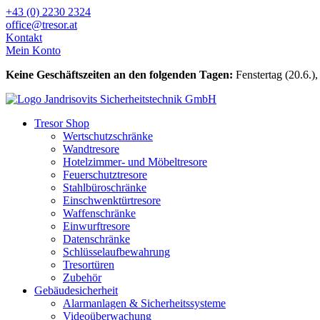
Zum
+43 (0) 2230 2324
Inhalt
office@tresor.at
wechseln
Kontakt
Mein Konto
Keine Geschäftszeiten an den folgenden Tagen:
Fenstertag (20.6.),
Tresor Shop
Wertschutzschränke
Wandtresore
Hotelzimmer- und Möbeltresore
Feuerschutztresore
Stahlbüroschränke
Einschwenktürtresore
Waffenschränke
Einwurftresore
Datenschränke
Schlüsselaufbewahrung
Tresortüren
Zubehör
Gebäudesicherheit
Alarmanlagen & Sicherheitssysteme
Videoüberwachung