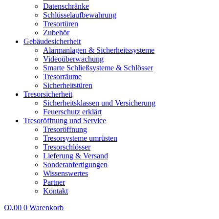
Datenschränke
Schlüsselaufbewahrung
Tresortüren
Zubehör
Gebäudesicherheit
Alarmanlagen & Sicherheitssysteme
Videoüberwachung
Smarte Schließsysteme & Schlösser
Tresorräume
Sicherheitstüren
Tresorsicherheit
Sicherheitsklassen und Versicherung
Feuerschutz erklärt
Tresoröffnung und Service
Tresoröffnung
Tresorsysteme umrüsten
Tresorschlösser
Lieferung & Versand
Sonderanfertigungen
Wissenswertes
Partner
Kontakt
€
0,00
0
Warenkorb