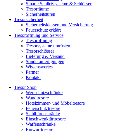
Smarte Schließsysteme & Schlösser
Tresorräume
Sicherheitstüren
Tresorsicherheit
Sicherheitsklassen und Versicherung
Feuerschutz erklärt
Tresoröffnung und Service
Tresoröffnung
Tresorsysteme umrüsten
Tresorschlösser
Lieferung & Versand
Sonderanfertigungen
Wissenswertes
Partner
Kontakt
Tresor Shop
Wertschutzschränke
Wandtresore
Hotelzimmer- und Möbeltresore
Feuerschutztresore
Stahlbüroschränke
Einschwenktürtresore
Waffenschränke
Einwurftresore