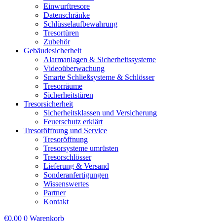
Einwurftresore
Datenschränke
Schlüsselaufbewahrung
Tresortüren
Zubehör
Gebäudesicherheit
Alarmanlagen & Sicherheitssysteme
Videoüberwachung
Smarte Schließsysteme & Schlösser
Tresorräume
Sicherheitstüren
Tresorsicherheit
Sicherheitsklassen und Versicherung
Feuerschutz erklärt
Tresoröffnung und Service
Tresoröffnung
Tresorsysteme umrüsten
Tresorschlösser
Lieferung & Versand
Sonderanfertigungen
Wissenswertes
Partner
Kontakt
€
0,00
0
Warenkorb