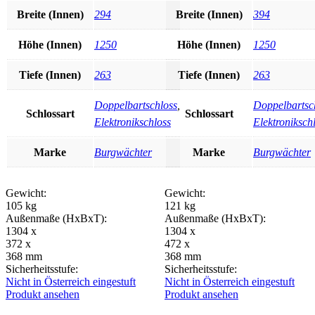
Breite (Innen)
294
Breite (Innen)
394
Höhe (Innen)
1250
Höhe (Innen)
1250
Tiefe (Innen)
263
Tiefe (Innen)
263
Doppelbartschloss
,
Doppelbartsc
Schlossart
Schlossart
Elektronikschloss
Elektroniksch
Marke
Burgwächter
Marke
Burgwächter
Gewicht:
Gewicht:
105 kg
121 kg
Außenmaße (HxBxT):
Außenmaße (HxBxT):
1304 x
1304 x
372 x
472 x
368 mm
368 mm
Sicherheitsstufe:
Sicherheitsstufe:
Nicht in Österreich eingestuft
Nicht in Österreich eingestuft
Produkt ansehen
Produkt ansehen