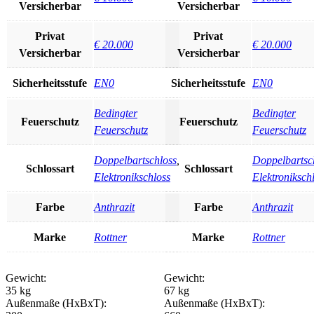
Versicherbar
Versicherbar
Privat
Privat
€ 20.000
€ 20.000
Versicherbar
Versicherbar
Sicherheitsstufe
EN0
Sicherheitsstufe
EN0
Bedingter
Bedingter
Feuerschutz
Feuerschutz
Feuerschutz
Feuerschutz
Doppelbartschloss
,
Doppelbartsc
Schlossart
Schlossart
Elektronikschloss
Elektroniksch
Farbe
Anthrazit
Farbe
Anthrazit
Marke
Rottner
Marke
Rottner
Gewicht:
Gewicht:
35 kg
67 kg
Außenmaße (HxBxT):
Außenmaße (HxBxT):