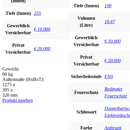
(Innen)
Tiefe (Innen)
190
Tiefe (Innen)
255
Volumen
10.47
(Liter)
Gewerblich
€ 10.000
Versicherbar
Gewerblich
€ 10.000
Versicherbar
Privat
€ 20.000
Versicherbar
Privat
€ 20.000
Versicherbar
Gewicht:
90 kg
Sicherheitsstufe
EN0
Außenmaße (HxBxT):
1275 x
Bedingter
395 x
Feuerschutz
320 mm
Feuerschutz
Produkt ansehen
Doppelbartsc
Schlossart
Elektroniksch
Farbe
Anthrazit