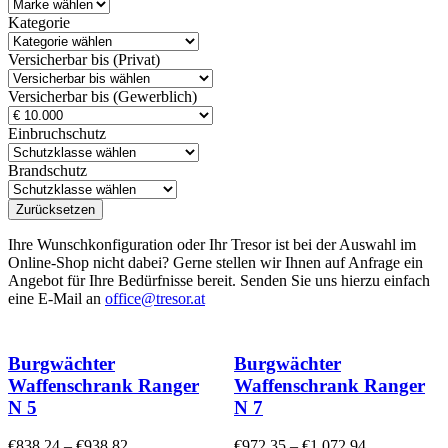
Kategorie
Versicherbar bis (Privat)
Versicherbar bis (Gewerblich)
Einbruchschutz
Brandschutz
Zurücksetzen
Ihre Wunschkonfiguration oder Ihr Tresor ist bei der Auswahl im
Online-Shop nicht dabei? Gerne stellen wir Ihnen auf Anfrage ein
Angebot für Ihre Bedürfnisse bereit. Senden Sie uns hierzu einfach
eine E-Mail an
office@tresor.at
Burgwächter
Burgwächter
Waffenschrank Ranger
Waffenschrank Ranger
N 5
N 7
€
838,24
–
€
938,82
€
972,35
–
€
1.072,94