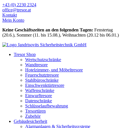
Zum
+43 (0) 2230 2324
Inhalt
office@tresor.at
wechseln
Kontakt
Mein Konto
Keine Geschäftszeiten an den folgenden Tagen:
Fenstertag
(20.6.), Sommer (11. bis 15.08.), Weihnachten (20.12 bis 06.01.)
Tresor Shop
Wertschutzschränke
Wandtresore
Hotelzimmer- und Möbeltresore
Feuerschutztresore
Stahlbüroschränke
Einschwenktürtresore
Waffenschränke
Einwurftresore
Datenschränke
Schlüsselaufbewahrung
Tresortüren
Zubehör
Gebäudesicherheit
Alarmanlagen & Sicherheitssysteme