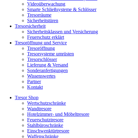
Videoüberwachung
Smarte Schließsysteme & Schlösser
Tresorräume
Sicherheitstüren
Tresorsicherheit
Sicherheitsklassen und Versicherung
Feuerschutz erklärt
Tresoröffnung und Service
Tresoröffnung
Tresorsysteme umrüsten
Tresorschlösser
Lieferung & Versand
Sonderanfertigungen
Wissenswertes
Partner
Kontakt
Tresor Shop
Wertschutzschränke
Wandtresore
Hotelzimmer- und Möbeltresore
Feuerschutztresore
Stahlbüroschränke
Einschwenktürtresore
Waffenschränke