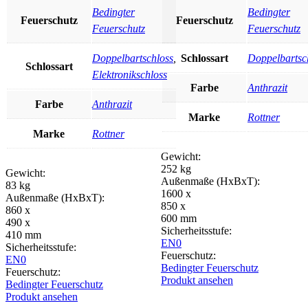
Bedingter
Bedingter
Feuerschutz
Feuerschutz
Feuerschutz
Feuerschutz
Doppelbartschloss
,
Schlossart
Doppelbartsc
Schlossart
Elektronikschloss
Farbe
Anthrazit
Farbe
Anthrazit
Marke
Rottner
Marke
Rottner
Gewicht:
252 kg
Gewicht:
Außenmaße (HxBxT):
83 kg
1600 x
Außenmaße (HxBxT):
850 x
860 x
600 mm
490 x
Sicherheitsstufe:
410 mm
EN0
Sicherheitsstufe:
Feuerschutz:
EN0
Bedingter Feuerschutz
Feuerschutz:
Produkt ansehen
Bedingter Feuerschutz
Produkt ansehen