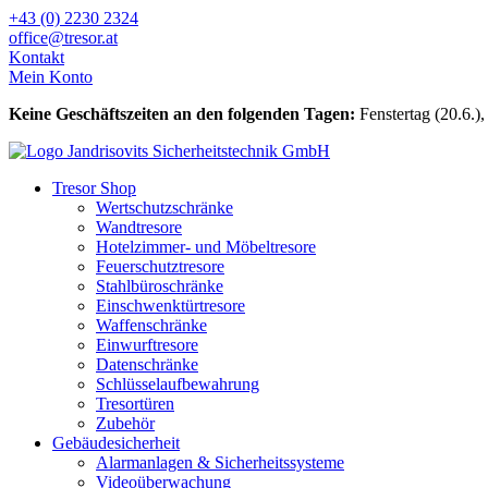
Zum
+43 (0) 2230 2324
Inhalt
office@tresor.at
wechseln
Kontakt
Mein Konto
Keine Geschäftszeiten an den folgenden Tagen:
Fenstertag (20.6.),
Tresor Shop
Wertschutzschränke
Wandtresore
Hotelzimmer- und Möbeltresore
Feuerschutztresore
Stahlbüroschränke
Einschwenktürtresore
Waffenschränke
Einwurftresore
Datenschränke
Schlüsselaufbewahrung
Tresortüren
Zubehör
Gebäudesicherheit
Alarmanlagen & Sicherheitssysteme
Videoüberwachung