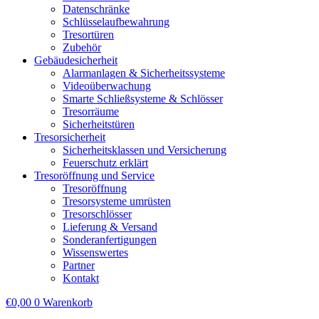
Datenschränke
Schlüsselaufbewahrung
Tresortüren
Zubehör
Gebäudesicherheit
Alarmanlagen & Sicherheitssysteme
Videoüberwachung
Smarte Schließsysteme & Schlösser
Tresorräume
Sicherheitstüren
Tresorsicherheit
Sicherheitsklassen und Versicherung
Feuerschutz erklärt
Tresoröffnung und Service
Tresoröffnung
Tresorsysteme umrüsten
Tresorschlösser
Lieferung & Versand
Sonderanfertigungen
Wissenswertes
Partner
Kontakt
€
0,00
0
Warenkorb