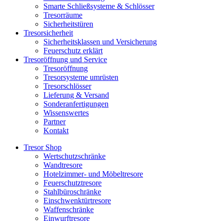
Smarte Schließsysteme & Schlösser
Tresorräume
Sicherheitstüren
Tresorsicherheit
Sicherheitsklassen und Versicherung
Feuerschutz erklärt
Tresoröffnung und Service
Tresoröffnung
Tresorsysteme umrüsten
Tresorschlösser
Lieferung & Versand
Sonderanfertigungen
Wissenswertes
Partner
Kontakt
Tresor Shop
Wertschutzschränke
Wandtresore
Hotelzimmer- und Möbeltresore
Feuerschutztresore
Stahlbüroschränke
Einschwenktürtresore
Waffenschränke
Einwurftresore