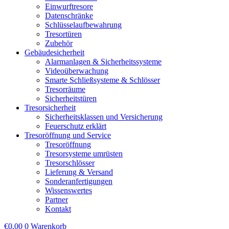
Einwurftresore
Datenschränke
Schlüsselaufbewahrung
Tresortüren
Zubehör
Gebäudesicherheit
Alarmanlagen & Sicherheitssysteme
Videoüberwachung
Smarte Schließsysteme & Schlösser
Tresorräume
Sicherheitstüren
Tresorsicherheit
Sicherheitsklassen und Versicherung
Feuerschutz erklärt
Tresoröffnung und Service
Tresoröffnung
Tresorsysteme umrüsten
Tresorschlösser
Lieferung & Versand
Sonderanfertigungen
Wissenswertes
Partner
Kontakt
€
0,00
0
Warenkorb