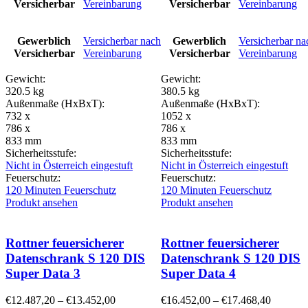
Versicherbar
Vereinbarung
Versicherbar
Vereinbarung
Gewerblich
Versicherbar nach
Gewerblich
Versicherbar na
Versicherbar
Vereinbarung
Versicherbar
Vereinbarung
Gewicht:
Gewicht:
320.5 kg
380.5 kg
Außenmaße (HxBxT):
Außenmaße (HxBxT):
732 x
1052 x
786 x
786 x
833 mm
833 mm
Sicherheitsstufe:
Sicherheitsstufe:
Nicht in Österreich eingestuft
Nicht in Österreich eingestuft
Feuerschutz:
Feuerschutz:
120 Minuten Feuerschutz
120 Minuten Feuerschutz
Produkt ansehen
Produkt ansehen
Rottner feuersicherer
Rottner feuersicherer
Datenschrank S 120 DIS
Datenschrank S 120 DIS
Super Data 3
Super Data 4
€
12.487,20
–
€
13.452,00
€
16.452,00
–
€
17.468,40