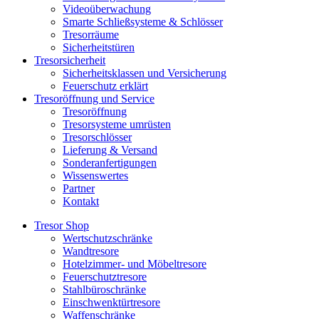
Videoüberwachung
Smarte Schließsysteme & Schlösser
Tresorräume
Sicherheitstüren
Tresorsicherheit
Sicherheitsklassen und Versicherung
Feuerschutz erklärt
Tresoröffnung und Service
Tresoröffnung
Tresorsysteme umrüsten
Tresorschlösser
Lieferung & Versand
Sonderanfertigungen
Wissenswertes
Partner
Kontakt
Tresor Shop
Wertschutzschränke
Wandtresore
Hotelzimmer- und Möbeltresore
Feuerschutztresore
Stahlbüroschränke
Einschwenktürtresore
Waffenschränke