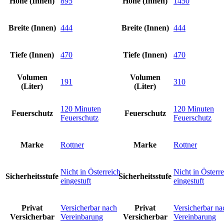
Höhe (Innen)
895
Höhe (Innen)
1450
Breite (Innen)
444
Breite (Innen)
444
Tiefe (Innen)
470
Tiefe (Innen)
470
Volumen
Volumen
191
310
(Liter)
(Liter)
120 Minuten
120 Minuten
Feuerschutz
Feuerschutz
Feuerschutz
Feuerschutz
Marke
Rottner
Marke
Rottner
Nicht in Österreich
Nicht in Österr
Sicherheitsstufe
Sicherheitsstufe
eingestuft
eingestuft
Privat
Versicherbar nach
Privat
Versicherbar na
Versicherbar
Vereinbarung
Versicherbar
Vereinbarung