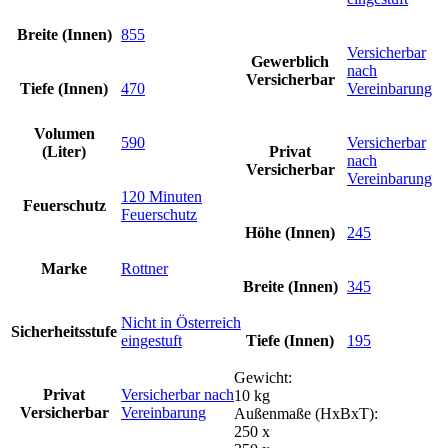
Breite (Innen)
855
Versicherbar
Gewerblich
nach
Versicherbar
Tiefe (Innen)
470
Vereinbarung
Volumen
590
Versicherbar
(Liter)
Privat
nach
Versicherbar
Vereinbarung
120 Minuten
Feuerschutz
Feuerschutz
Höhe (Innen)
245
Marke
Rottner
Breite (Innen)
345
Nicht in Österreich
Sicherheitsstufe
eingestuft
Tiefe (Innen)
195
Gewicht:
Privat
Versicherbar nach
10 kg
Versicherbar
Vereinbarung
Außenmaße (HxBxT):
250 x