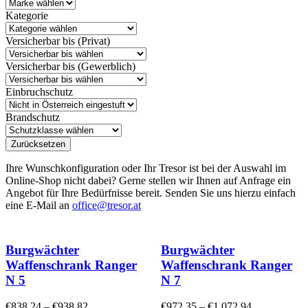
Kategorie
Versicherbar bis (Privat)
Versicherbar bis (Gewerblich)
Einbruchschutz
Brandschutz
Zurücksetzen
Ihre Wunschkonfiguration oder Ihr Tresor ist bei der Auswahl im
Online-Shop nicht dabei? Gerne stellen wir Ihnen auf Anfrage ein
Angebot für Ihre Bedürfnisse bereit. Senden Sie uns hierzu einfach
eine E-Mail an
office@tresor.at
Burgwächter
Burgwächter
Waffenschrank Ranger
Waffenschrank Ranger
N 5
N 7
€
838,24
–
€
938,82
€
972,35
–
€
1.072,94