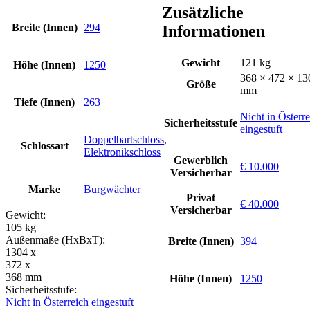
Zusätzliche
Breite (Innen)
294
Informationen
Gewicht
121 kg
Höhe (Innen)
1250
368 × 472 × 13
Größe
mm
Tiefe (Innen)
263
Nicht in Österr
Sicherheitsstufe
eingestuft
Doppelbartschloss
,
Schlossart
Elektronikschloss
Gewerblich
€ 10.000
Versicherbar
Marke
Burgwächter
Privat
€ 40.000
Versicherbar
Gewicht:
105 kg
Außenmaße (HxBxT):
Breite (Innen)
394
1304 x
372 x
368 mm
Höhe (Innen)
1250
Sicherheitsstufe:
Nicht in Österreich eingestuft