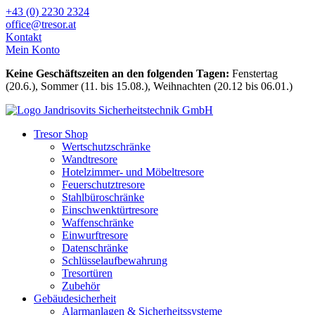
Zum
+43 (0) 2230 2324
Inhalt
office@tresor.at
wechseln
Kontakt
Mein Konto
Keine Geschäftszeiten an den folgenden Tagen:
Fenstertag
(20.6.), Sommer (11. bis 15.08.), Weihnachten (20.12 bis 06.01.)
Tresor Shop
Wertschutzschränke
Wandtresore
Hotelzimmer- und Möbeltresore
Feuerschutztresore
Stahlbüroschränke
Einschwenktürtresore
Waffenschränke
Einwurftresore
Datenschränke
Schlüsselaufbewahrung
Tresortüren
Zubehör
Gebäudesicherheit
Alarmanlagen & Sicherheitssysteme