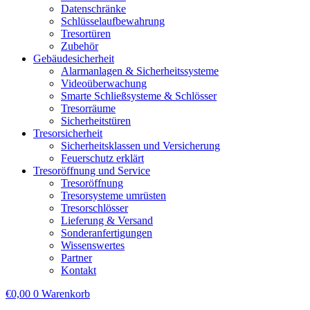
Datenschränke
Schlüsselaufbewahrung
Tresortüren
Zubehör
Gebäudesicherheit
Alarmanlagen & Sicherheitssysteme
Videoüberwachung
Smarte Schließsysteme & Schlösser
Tresorräume
Sicherheitstüren
Tresorsicherheit
Sicherheitsklassen und Versicherung
Feuerschutz erklärt
Tresoröffnung und Service
Tresoröffnung
Tresorsysteme umrüsten
Tresorschlösser
Lieferung & Versand
Sonderanfertigungen
Wissenswertes
Partner
Kontakt
€
0,00
0
Warenkorb