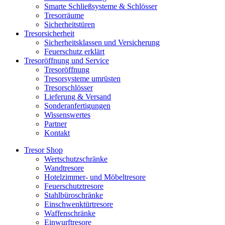
Smarte Schließsysteme & Schlösser
Tresorräume
Sicherheitstüren
Tresorsicherheit
Sicherheitsklassen und Versicherung
Feuerschutz erklärt
Tresoröffnung und Service
Tresoröffnung
Tresorsysteme umrüsten
Tresorschlösser
Lieferung & Versand
Sonderanfertigungen
Wissenswertes
Partner
Kontakt
Tresor Shop
Wertschutzschränke
Wandtresore
Hotelzimmer- und Möbeltresore
Feuerschutztresore
Stahlbüroschränke
Einschwenktürtresore
Waffenschränke
Einwurftresore