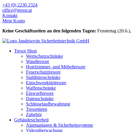
Zum
+43 (0) 2230 2324
Inhalt
office@tresor.at
wechseln
Kontakt
Mein Konto
Keine Geschäftszeiten an den folgenden Tagen:
Fenstertag (20.6.),
Tresor Shop
Wertschutzschränke
Wandtresore
Hotelzimmer- und Möbeltresore
Feuerschutztresore
Stahlbüroschränke
Einschwenktürtresore
Waffenschränke
Einwurftresore
Datenschränke
Schlüsselaufbewahrung
Tresortüren
Zubehör
Gebäudesicherheit
Alarmanlagen & Sicherheitssysteme
Videoüberwachung