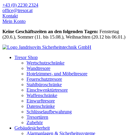
Zum
+43 (0) 2230 2324
Inhalt
office@tresor.at
wechseln
Kontakt
Mein Konto
Keine Geschäftszeiten an den folgenden Tagen:
Fenstertag
(20.6.), Sommer (11. bis 15.08.), Weihnachten (20.12 bis 06.01.)
Tresor Shop
Wertschutzschränke
Wandtresore
Hotelzimmer- und Möbeltresore
Feuerschutztresore
Stahlbüroschränke
Einschwenktürtresore
Waffenschränke
Einwurftresore
Datenschränke
Schlüsselaufbewahrung
Tresortüren
Zubehör
Gebäudesicherheit
Alarmanlagen & Sicherheitssysteme