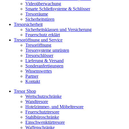
Videoüberwachung
Smarte Schließsysteme & Schlösser
Tresorräume
Sicherheitstüren
Tresorsicherheit
Sicherheitsklassen und Versicherung
Feuerschutz erklärt
Tresoröffnung und Service
Tresoröffnung
Tresorsysteme umrüsten
Tresorschlösser
Lieferung & Versand
Sonderanfertigungen
Wissenswertes
Partner
Kontakt
Tresor Shop
Wertschutzschränke
Wandtresore
Hotelzimmer- und Möbeltresore
Feuerschutztresore
Stahlbüroschränke
Einschwenktürtresore
Waffenschränke