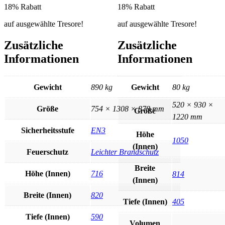
18% Rabatt
18% Rabatt
auf ausgewählte Tresore!
auf ausgewählte Tresore!
Zusätzliche
Zusätzliche
Informationen
Informationen
Gewicht
890 kg
Gewicht
80 kg
520 × 930 ×
Größe
754 × 1308 × 878 mm
Größe
1220 mm
Sicherheitsstufe
EN3
Höhe
1050
(Innen)
Feuerschutz
Leichter Brandschutz
Breite
Höhe (Innen)
716
814
(Innen)
Breite (Innen)
820
Tiefe (Innen)
405
Tiefe (Innen)
590
Volumen