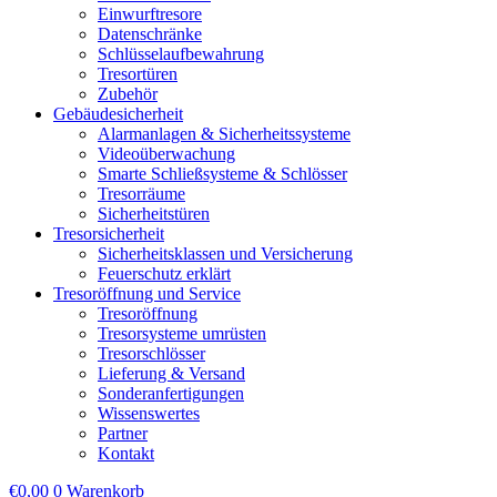
Einwurftresore
Datenschränke
Schlüsselaufbewahrung
Tresortüren
Zubehör
Gebäudesicherheit
Alarmanlagen & Sicherheitssysteme
Videoüberwachung
Smarte Schließsysteme & Schlösser
Tresorräume
Sicherheitstüren
Tresorsicherheit
Sicherheitsklassen und Versicherung
Feuerschutz erklärt
Tresoröffnung und Service
Tresoröffnung
Tresorsysteme umrüsten
Tresorschlösser
Lieferung & Versand
Sonderanfertigungen
Wissenswertes
Partner
Kontakt
€
0,00
0
Warenkorb