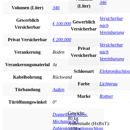
346
(Liter)
Volumen (Liter)
346
Versicherbar
Gewerblich
Gewerblich
€ 100.000
nach
Versicherbar
Versicherbar
Vereinbarung
Privat Versicherbar
€ 200.000
Versicherbar
Privat
nach
Verankerung
Boden
Versicherbar
Vereinbarung
Verankerungsmaterial
Ja
Schlossart
Elektronikschlos
Kabelbohrung
Rückwand
Farbe
Lichtgrau
Türbandung
Außen
Marke
Rottner
Türöffnungswinkel
0°
Gewicht:
Doppelbartschloss
,
80 kg
Mechanisches
Außenmaße (HxBxT):
Zahlenkombinationsschloss
,
1220 x