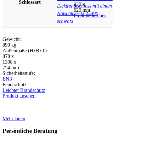
Schlossart
930 x
Elektronikschloss mit einem
520 mm
Notschlüssel CCB90
Produkt ansehen
schwarz
Gewicht:
890 kg
Außenmaße (HxBxT):
878 x
1308 x
754 mm
Sicherheitsstufe:
EN3
Feuerschutz:
Leichter Brandschutz
Produkt ansehen
Mehr laden
Persönliche Beratung