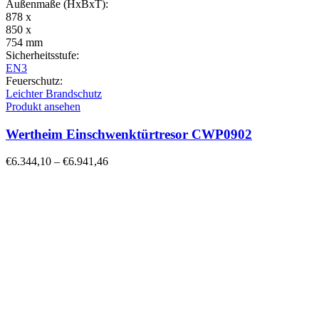
Außenmaße (HxBxT):
878 x
850 x
754 mm
Sicherheitsstufe:
EN3
Feuerschutz:
Leichter Brandschutz
Produkt ansehen
Wertheim Einschwenktürtresor CWP0902
€
6.344,10
–
€
6.941,46