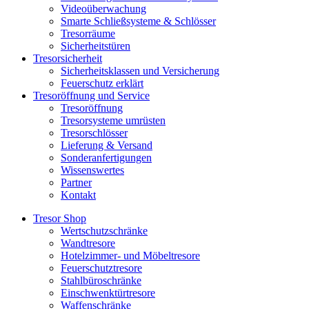
Videoüberwachung
Smarte Schließsysteme & Schlösser
Tresorräume
Sicherheitstüren
Tresorsicherheit
Sicherheitsklassen und Versicherung
Feuerschutz erklärt
Tresoröffnung und Service
Tresoröffnung
Tresorsysteme umrüsten
Tresorschlösser
Lieferung & Versand
Sonderanfertigungen
Wissenswertes
Partner
Kontakt
Tresor Shop
Wertschutzschränke
Wandtresore
Hotelzimmer- und Möbeltresore
Feuerschutztresore
Stahlbüroschränke
Einschwenktürtresore
Waffenschränke