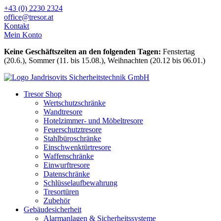
Zum
+43 (0) 2230 2324
Inhalt
office@tresor.at
wechseln
Kontakt
Mein Konto
Keine Geschäftszeiten an den folgenden Tagen:
Fenstertag
(20.6.), Sommer (11. bis 15.08.), Weihnachten (20.12 bis 06.01.)
Tresor Shop
Wertschutzschränke
Wandtresore
Hotelzimmer- und Möbeltresore
Feuerschutztresore
Stahlbüroschränke
Einschwenktürtresore
Waffenschränke
Einwurftresore
Datenschränke
Schlüsselaufbewahrung
Tresortüren
Zubehör
Gebäudesicherheit
Alarmanlagen & Sicherheitssysteme