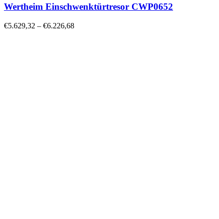
Wertheim Einschwenktürtresor CWP0652
€
5.629,32
–
€
6.226,68