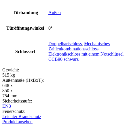
Türbandung
Außen
Türöffnungswinkel
0°
Doppelbartschloss
,
Mechanisches
Zahlenkombinationsschloss
,
Schlossart
Elektronikschloss mit einem Notschlüssel
CCB90 schwarz
Gewicht:
515 kg
Außenmaße (HxBxT):
648 x
850 x
754 mm
Sicherheitsstufe:
EN3
Feuerschutz:
Leichter Brandschutz
Produkt ansehen