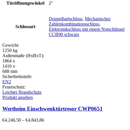
Türöffnungswinkel
2°
Doppelbartschloss
,
Mechanisches
Zahlenkombinationsschloss
,
Schlossart
Elektronikschloss mit einem Notschlüssel
CCB90 schwarz
Gewicht:
1250 kg
Außenmaße (HxBxT):
1864 x
1416 x
688 mm
Sicherheitsstufe:
EN2
Feuerschutz:
Leichter Brandschutz
Produkt ansehen
Wertheim Einschwenktürtresor CWP0651
€
4.246,50
–
€
4.843,86