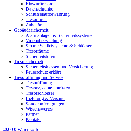
Einwurftresore
Datenschränke
Schlüsselaufbewahrung
Tresortüren
Zubehör
Gebäudesicherheit
Alarmanlagen & Sicherheitssysteme
Videoüberwachung
Smarte Schließsysteme & Schlösser
Tresorräume
Sicherheitstüren
Tresorsicherheit
Sicherheitsklassen und Versicherung
Feuerschutz erklärt
Tresoröffnung und Service
Tresoröffnung
Tresorsysteme umrüsten
Tresorschlösser
Lieferung & Versand
Sonderanfertigungen
Wissenswertes
Partner
Kontakt
€
0,00
0
Warenkorb