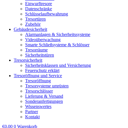
Einwurftresore
Datenschränke
Schlüsselaufbewahrung
Tresortüren
Zubehör
Gebäudesicherheit
Alarmanlagen & Sicherheitssysteme
Videoüberwachung
Smarte Schließsysteme & Schlösser
Tresorräume
Sicherheitstüren
Tresorsicherheit
Sicherheitsklassen und Versicherung
Feuerschutz erklärt
Tresoröffnung und Service
Tresoröffnung
Tresorsysteme umrüsten
Tresorschlösser
Lieferung & Versand
Sonderanfertigungen
Wissenswertes
Partner
Kontakt
€
0,00
0
Warenkorb