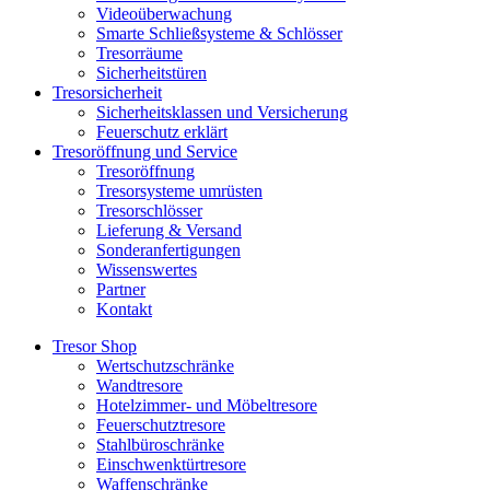
Videoüberwachung
Smarte Schließsysteme & Schlösser
Tresorräume
Sicherheitstüren
Tresorsicherheit
Sicherheitsklassen und Versicherung
Feuerschutz erklärt
Tresoröffnung und Service
Tresoröffnung
Tresorsysteme umrüsten
Tresorschlösser
Lieferung & Versand
Sonderanfertigungen
Wissenswertes
Partner
Kontakt
Tresor Shop
Wertschutzschränke
Wandtresore
Hotelzimmer- und Möbeltresore
Feuerschutztresore
Stahlbüroschränke
Einschwenktürtresore
Waffenschränke