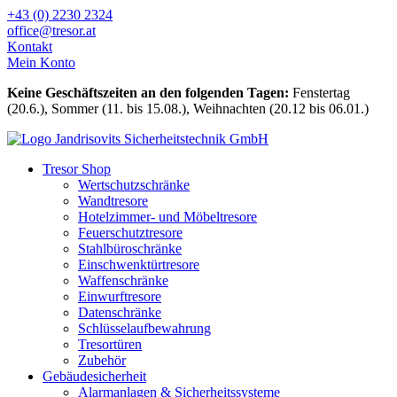
Zum
+43 (0) 2230 2324
Inhalt
office@tresor.at
wechseln
Kontakt
Mein Konto
Keine Geschäftszeiten an den folgenden Tagen:
Fenstertag
(20.6.), Sommer (11. bis 15.08.), Weihnachten (20.12 bis 06.01.)
Tresor Shop
Wertschutzschränke
Wandtresore
Hotelzimmer- und Möbeltresore
Feuerschutztresore
Stahlbüroschränke
Einschwenktürtresore
Waffenschränke
Einwurftresore
Datenschränke
Schlüsselaufbewahrung
Tresortüren
Zubehör
Gebäudesicherheit
Alarmanlagen & Sicherheitssysteme