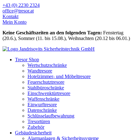
Zum
+43 (0) 2230 2324
Inhalt
office@tresor.at
wechseln
Kontakt
Mein Konto
Keine Geschäftszeiten an den folgenden Tagen:
Fenstertag
(20.6.), Sommer (11. bis 15.08.), Weihnachten (20.12 bis 06.01.)
Tresor Shop
Wertschutzschränke
Wandtresore
Hotelzimmer- und Möbeltresore
Feuerschutztresore
Stahlbüroschränke
Einschwenktürtresore
Waffenschränke
Einwurftresore
Datenschränke
Schlüsselaufbewahrung
Tresortüren
Zubehör
Gebäudesicherheit
Alarmanlagen & Sicherheitssysteme