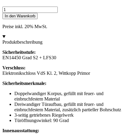
Wertheim
Wertschutzschrank
In den Warenkorb
ZS01
Menge
Preise inkl. 20% MwSt.
Produktbeschreibung
Sicherheitsstufe:
EN14450 Grad S2 + LFS30
Verschluss:
Elektronikschloss VdS Kl. 2, Wittkopp Primor
Sicherheitsmerkmale:
Doppelwandiger Korpus, gefüllt mit feuer- und
einbruchfestem Material
Dreiwandiger Türaufbau, gefüllt mit feuer- und
einbruchfestem Material, zusätzlich partieller Bohrschutz
3-seitig getriebenes Riegelwerk
Türöffnungswinkel: 90 Grad
Innenausstattung: