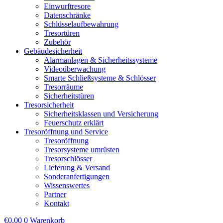
Einwurftresore
Datenschränke
Schlüsselaufbewahrung
Tresortüren
Zubehör
Gebäudesicherheit
Alarmanlagen & Sicherheitssysteme
Videoüberwachung
Smarte Schließsysteme & Schlösser
Tresorräume
Sicherheitstüren
Tresorsicherheit
Sicherheitsklassen und Versicherung
Feuerschutz erklärt
Tresoröffnung und Service
Tresoröffnung
Tresorsysteme umrüsten
Tresorschlösser
Lieferung & Versand
Sonderanfertigungen
Wissenswertes
Partner
Kontakt
€
0,00
0
Warenkorb