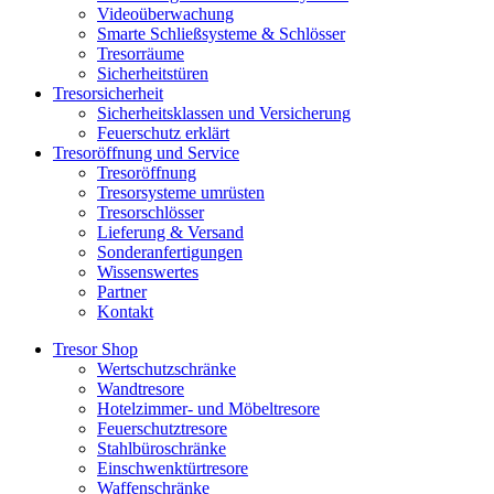
Videoüberwachung
Smarte Schließsysteme & Schlösser
Tresorräume
Sicherheitstüren
Tresorsicherheit
Sicherheitsklassen und Versicherung
Feuerschutz erklärt
Tresoröffnung und Service
Tresoröffnung
Tresorsysteme umrüsten
Tresorschlösser
Lieferung & Versand
Sonderanfertigungen
Wissenswertes
Partner
Kontakt
Tresor Shop
Wertschutzschränke
Wandtresore
Hotelzimmer- und Möbeltresore
Feuerschutztresore
Stahlbüroschränke
Einschwenktürtresore
Waffenschränke