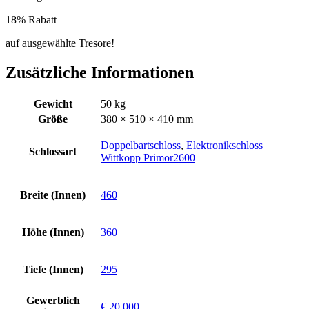
18% Rabatt
auf ausgewählte Tresore!
Zusätzliche Informationen
Gewicht
50 kg
Größe
380 × 510 × 410 mm
Doppelbartschloss
,
Elektronikschloss
Schlossart
Wittkopp Primor2600
Breite (Innen)
460
Höhe (Innen)
360
Tiefe (Innen)
295
Gewerblich
€ 20.000