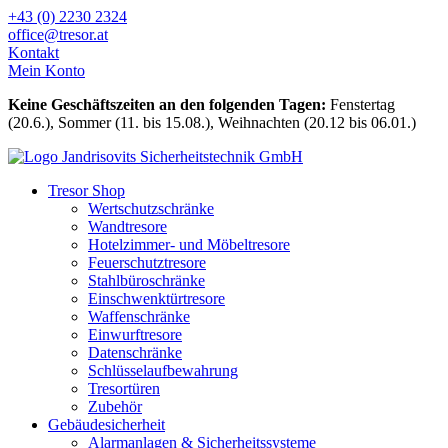
Zum
+43 (0) 2230 2324
Inhalt
office@tresor.at
wechseln
Kontakt
Mein Konto
Keine Geschäftszeiten an den folgenden Tagen:
Fenstertag
(20.6.), Sommer (11. bis 15.08.), Weihnachten (20.12 bis 06.01.)
Tresor Shop
Wertschutzschränke
Wandtresore
Hotelzimmer- und Möbeltresore
Feuerschutztresore
Stahlbüroschränke
Einschwenktürtresore
Waffenschränke
Einwurftresore
Datenschränke
Schlüsselaufbewahrung
Tresortüren
Zubehör
Gebäudesicherheit
Alarmanlagen & Sicherheitssysteme