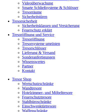
Videoüberwachung
Smarte Schließsysteme & Schlösser
Tresorräume
Sicherheitstüren
Tresorsicherheit
Sicherheitsklassen und Versicherung
Feuerschutz erklärt
Tresoröffnung und Service
Tresoröffnung
Tresorsysteme umrüsten
Tresorschlösser
Lieferung & Versand
Sonderanfertigungen
Wissenswertes
Partner
Kontakt
Tresor Shop
Wertschutzschränke
Wandtresore
Hotelzimmer- und Möbeltresore
Feuerschutztresore
Stahlbüroschränke
Einschwenktürtresore
Waffenschränke