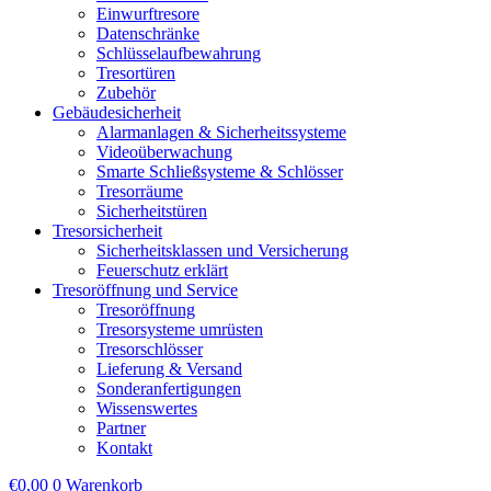
Einwurftresore
Datenschränke
Schlüsselaufbewahrung
Tresortüren
Zubehör
Gebäudesicherheit
Alarmanlagen & Sicherheitssysteme
Videoüberwachung
Smarte Schließsysteme & Schlösser
Tresorräume
Sicherheitstüren
Tresorsicherheit
Sicherheitsklassen und Versicherung
Feuerschutz erklärt
Tresoröffnung und Service
Tresoröffnung
Tresorsysteme umrüsten
Tresorschlösser
Lieferung & Versand
Sonderanfertigungen
Wissenswertes
Partner
Kontakt
€
0,00
0
Warenkorb