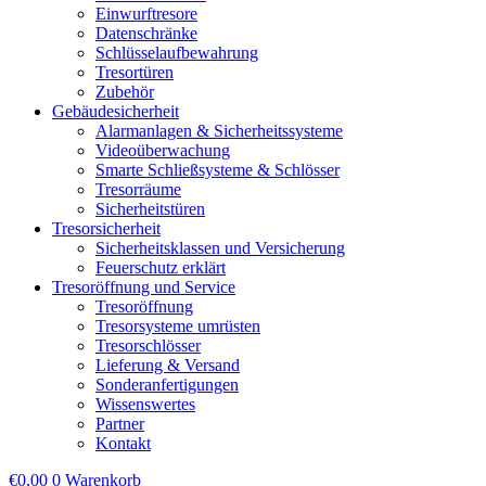
Einwurftresore
Datenschränke
Schlüsselaufbewahrung
Tresortüren
Zubehör
Gebäudesicherheit
Alarmanlagen & Sicherheitssysteme
Videoüberwachung
Smarte Schließsysteme & Schlösser
Tresorräume
Sicherheitstüren
Tresorsicherheit
Sicherheitsklassen und Versicherung
Feuerschutz erklärt
Tresoröffnung und Service
Tresoröffnung
Tresorsysteme umrüsten
Tresorschlösser
Lieferung & Versand
Sonderanfertigungen
Wissenswertes
Partner
Kontakt
€
0,00
0
Warenkorb