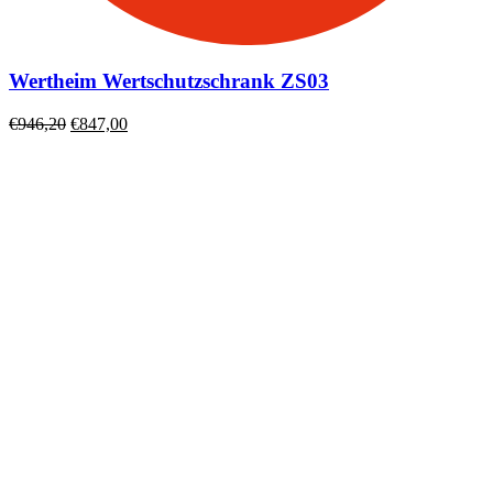
Wertheim Wertschutzschrank ZS03
Ursprünglicher
Aktueller
€
946,20
€
847,00
Preis
Preis
war:
ist:
€946,20
€847,00.