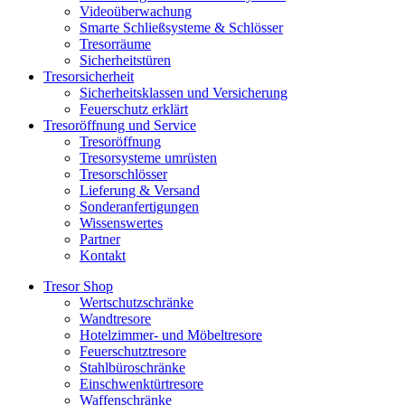
Videoüberwachung
Smarte Schließsysteme & Schlösser
Tresorräume
Sicherheitstüren
Tresorsicherheit
Sicherheitsklassen und Versicherung
Feuerschutz erklärt
Tresoröffnung und Service
Tresoröffnung
Tresorsysteme umrüsten
Tresorschlösser
Lieferung & Versand
Sonderanfertigungen
Wissenswertes
Partner
Kontakt
Tresor Shop
Wertschutzschränke
Wandtresore
Hotelzimmer- und Möbeltresore
Feuerschutztresore
Stahlbüroschränke
Einschwenktürtresore
Waffenschränke