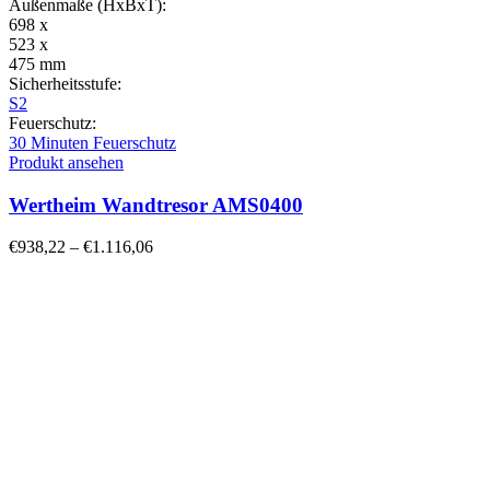
Außenmaße (HxBxT):
698 x
523 x
475 mm
Sicherheitsstufe:
S2
Feuerschutz:
30 Minuten Feuerschutz
Produkt ansehen
Wertheim Wandtresor AMS0400
€
938,22
–
€
1.116,06