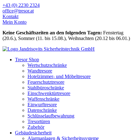
Zum
+43 (0) 2230 2324
Inhalt
office@tresor.at
wechseln
Kontakt
Mein Konto
Keine Geschäftszeiten an den folgenden Tagen:
Fenstertag
(20.6.), Sommer (11. bis 15.08.), Weihnachten (20.12 bis 06.01.)
Tresor Shop
Wertschutzschränke
Wandtresore
Hotelzimmer- und Möbeltresore
Feuerschutztresore
Stahlbüroschränke
Einschwenktürtresore
Waffenschränke
Einwurftresore
Datenschränke
Schlüsselaufbewahrung
Tresortüren
Zubehör
Gebäudesicherheit
Alarmanlagen & Sicherheitssysteme