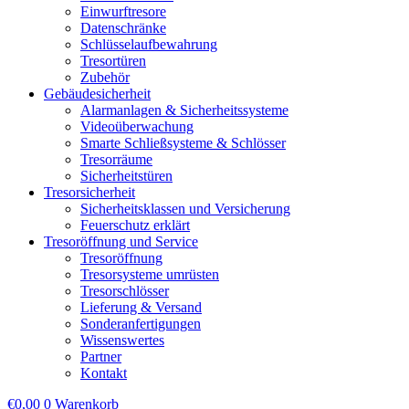
Einwurftresore
Datenschränke
Schlüsselaufbewahrung
Tresortüren
Zubehör
Gebäudesicherheit
Alarmanlagen & Sicherheitssysteme
Videoüberwachung
Smarte Schließsysteme & Schlösser
Tresorräume
Sicherheitstüren
Tresorsicherheit
Sicherheitsklassen und Versicherung
Feuerschutz erklärt
Tresoröffnung und Service
Tresoröffnung
Tresorsysteme umrüsten
Tresorschlösser
Lieferung & Versand
Sonderanfertigungen
Wissenswertes
Partner
Kontakt
€
0,00
0
Warenkorb