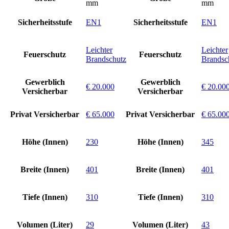
mm
mm
Sicherheitsstufe
EN1
Sicherheitsstufe
EN1
Leichter
Leichter
Feuerschutz
Feuerschutz
Brandschutz
Brandsc
Gewerblich
Gewerblich
€ 20.000
€ 20.00
Versicherbar
Versicherbar
Privat Versicherbar
€ 65.000
Privat Versicherbar
€ 65.00
Höhe (Innen)
230
Höhe (Innen)
345
Breite (Innen)
401
Breite (Innen)
401
Tiefe (Innen)
310
Tiefe (Innen)
310
Volumen (Liter)
29
Volumen (Liter)
43