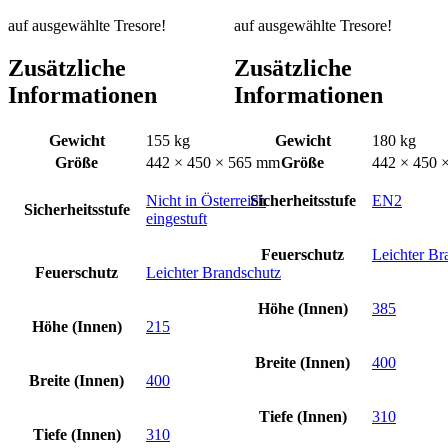
auf ausgewählte Tresore!
auf ausgewählte Tresore!
Zusätzliche
Zusätzliche
Informationen
Informationen
Gewicht
155 kg
Gewicht
180 kg
Größe
442 × 450 × 565 mm
Größe
442 × 450 
Nicht in Österreich
Sicherheitsstufe
EN2
Sicherheitsstufe
eingestuft
Feuerschutz
Leichter Br
Feuerschutz
Leichter Brandschutz
Höhe (Innen)
385
Höhe (Innen)
215
Breite (Innen)
400
Breite (Innen)
400
Tiefe (Innen)
310
Tiefe (Innen)
310