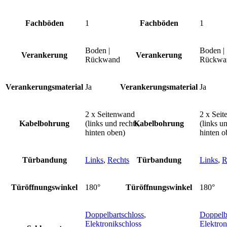
Fachböden
1
Fachböden
1
Boden |
Boden |
Verankerung
Verankerung
Rückwand
Rückwa
Verankerungsmaterial
Ja
Verankerungsmaterial
Ja
2 x Seitenwand
2 x Sei
Kabelbohrung
(links und rechts,
Kabelbohrung
(links un
hinten oben)
hinten o
Türbandung
Links
,
Rechts
Türbandung
Links
,
R
Türöffnungswinkel
180°
Türöffnungswinkel
180°
Doppelbartschloss
,
Doppelb
Elektronikschloss
Elektron