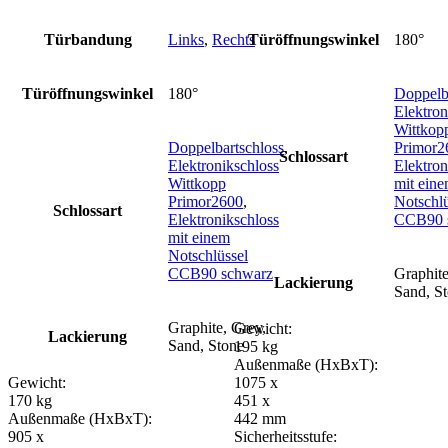
Türbandung
Links
,
Rechts
Türöffnungswinkel
180°
Türöffnungswinkel
180°
Doppelb
Elektron
Wittkop
Doppelbartschloss
,
Primor2
Schlossart
Elektronikschloss
Elektron
Wittkopp
mit ein
Primor2600
,
Notschlü
Schlossart
Elektronikschloss
CCB90 
mit einem
Notschlüssel
CCB90 schwarz
Graphite
Lackierung
Sand, S
Graphite, Grey,
Gewicht:
Lackierung
Sand, Stone
195 kg
Außenmaße (HxBxT):
Gewicht:
1075 x
170 kg
451 x
Außenmaße (HxBxT):
442 mm
905 x
Sicherheitsstufe: