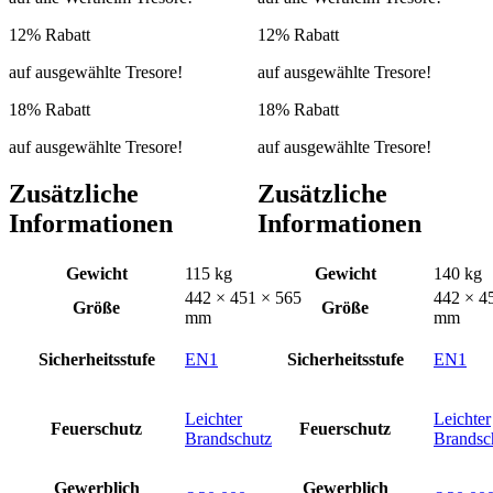
12% Rabatt
12% Rabatt
auf ausgewählte Tresore!
auf ausgewählte Tresore!
18% Rabatt
18% Rabatt
auf ausgewählte Tresore!
auf ausgewählte Tresore!
Zusätzliche
Zusätzliche
Informationen
Informationen
Gewicht
115 kg
Gewicht
140 kg
442 × 451 × 565
442 × 4
Größe
Größe
mm
mm
Sicherheitsstufe
EN1
Sicherheitsstufe
EN1
Leichter
Leichter
Feuerschutz
Feuerschutz
Brandschutz
Brandsc
Gewerblich
Gewerblich