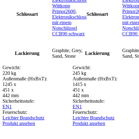
Elektronikschloss
Elektron
Wittkopp
Wittkop
Primor2600
,
Primor2
Schlossart
Schlossart
Elektronikschloss
Elektron
mit einem
mit ein
Notschlüssel
Notschlü
CCB90 schwarz
CCB90 
Graphite, Grey,
Graphite
Lackierung
Lackierung
Sand, Stone
Sand, S
Gewicht:
Gewicht:
220 kg
245 kg
Außenmaße (HxBxT):
Außenmaße (HxBxT):
1245 x
1415 x
451 x
451 x
442 mm
442 mm
Sicherheitsstufe:
Sicherheitsstufe:
EN1
EN1
Feuerschutz:
Feuerschutz:
Leichter Brandschutz
Leichter Brandschutz
Produkt ansehen
Produkt ansehen