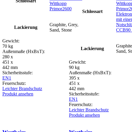
Schlossart
Wittkopp
Wittkop
Primor2600
Primor2
Schlossart
Elektron
mit ein
Graphite, Grey,
Notschlü
Lackierung
Sand, Stone
CCB90 
Gewicht:
Graphite
70 kg
Lackierung
Sand, S
Außenmaße (HxBxT):
280 x
451 x
Gewicht:
442 mm
90 kg
Sicherheitsstufe:
Außenmaße (HxBxT):
EN1
395 x
Feuerschutz:
451 x
Leichter Brandschutz
442 mm
Produkt ansehen
Sicherheitsstufe:
EN1
Feuerschutz:
Leichter Brandschutz
Produkt ansehen