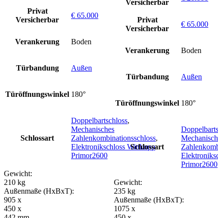
Versicherbar
Privat
€ 65.000
Versicherbar
Privat
€ 65.000
Versicherbar
Verankerung
Boden
Verankerung
Boden
Türbandung
Außen
Türbandung
Außen
Türöffnungswinkel
180°
Türöffnungswinkel
180°
Doppelbartschloss
,
Mechanisches
Doppelbarts
Schlossart
Zahlenkombinationsschloss
,
Mechanisch
Elektronikschloss Wittkopp
Schlossart
Zahlenkomb
Primor2600
Elektroniks
Primor2600
Gewicht:
210 kg
Gewicht:
Außenmaße (HxBxT):
235 kg
905 x
Außenmaße (HxBxT):
450 x
1075 x
442 mm
450 x