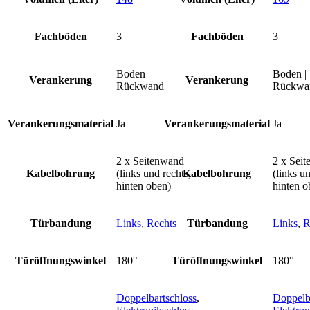
Fachböden
3
Fachböden
3
Boden |
Boden |
Verankerung
Verankerung
Rückwand
Rückwa
Verankerungsmaterial
Ja
Verankerungsmaterial
Ja
2 x Seitenwand
2 x Sei
Kabelbohrung
(links und rechts,
Kabelbohrung
(links un
hinten oben)
hinten o
Türbandung
Links
,
Rechts
Türbandung
Links
,
R
Türöffnungswinkel
180°
Türöffnungswinkel
180°
Doppelbartschloss
,
Doppelb