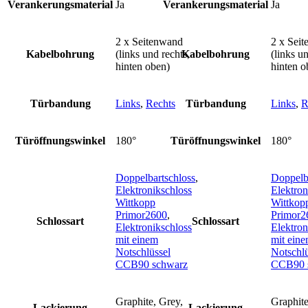
Verankerungsmaterial
Ja
Verankerungsmaterial
Ja
2 x Seitenwand
2 x Sei
Kabelbohrung
(links und rechts,
Kabelbohrung
(links un
hinten oben)
hinten o
Türbandung
Links
,
Rechts
Türbandung
Links
,
R
Türöffnungswinkel
180°
Türöffnungswinkel
180°
Doppelbartschloss
,
Doppelb
Elektronikschloss
Elektron
Wittkopp
Wittkop
Primor2600
,
Primor2
Schlossart
Schlossart
Elektronikschloss
Elektron
mit einem
mit ein
Notschlüssel
Notschlü
CCB90 schwarz
CCB90 
Graphite, Grey,
Graphite
Lackierung
Lackierung