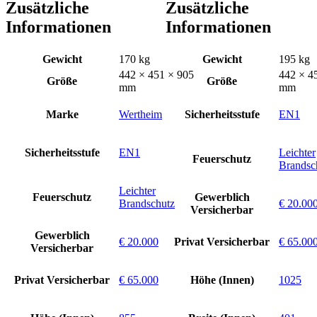
Zusätzliche
Zusätzliche
Informationen
Informationen
Gewicht
170 kg
Gewicht
195 kg
442 × 451 × 905
442 × 4
Größe
Größe
mm
mm
Marke
Wertheim
Sicherheitsstufe
EN1
Sicherheitsstufe
EN1
Leichter
Feuerschutz
Brandsc
Leichter
Feuerschutz
Gewerblich
Brandschutz
€ 20.00
Versicherbar
Gewerblich
€ 20.000
Privat Versicherbar
€ 65.00
Versicherbar
Privat Versicherbar
€ 65.000
Höhe (Innen)
1025