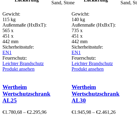
Sand, Stone
Sand, S
Gewicht:
Gewicht:
115 kg
140 kg
Außenmaße (HxBxT):
Außenmaße (HxBxT):
565 x
735 x
451 x
451 x
442 mm
442 mm
Sicherheitsstufe:
Sicherheitsstufe:
EN1
EN1
Feuerschutz:
Feuerschutz:
Leichter Brandschutz
Leichter Brandschutz
Produkt ansehen
Produkt ansehen
Wertheim
Wertheim
Wertschutzschrank
Wertschutzschrank
AL25
AL30
€
1.780,68
–
€
2.295,96
€
1.945,98
–
€
2.461,26