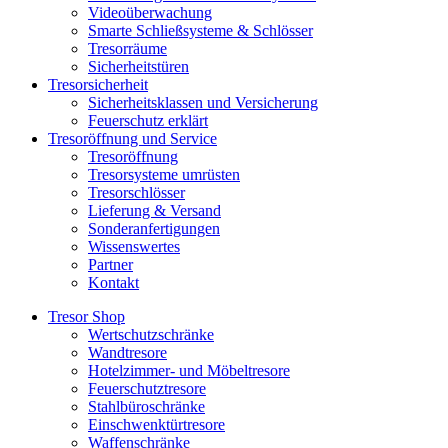
Videoüberwachung
Smarte Schließsysteme & Schlösser
Tresorräume
Sicherheitstüren
Tresorsicherheit
Sicherheitsklassen und Versicherung
Feuerschutz erklärt
Tresoröffnung und Service
Tresoröffnung
Tresorsysteme umrüsten
Tresorschlösser
Lieferung & Versand
Sonderanfertigungen
Wissenswertes
Partner
Kontakt
Tresor Shop
Wertschutzschränke
Wandtresore
Hotelzimmer- und Möbeltresore
Feuerschutztresore
Stahlbüroschränke
Einschwenktürtresore
Waffenschränke