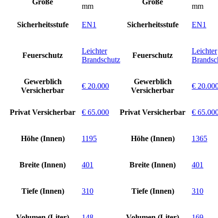
Größe
Größe
mm
mm
Sicherheitsstufe
EN1
Sicherheitsstufe
EN1
Leichter
Leichter
Feuerschutz
Feuerschutz
Brandschutz
Brandsc
Gewerblich
Gewerblich
€ 20.000
€ 20.00
Versicherbar
Versicherbar
Privat Versicherbar
€ 65.000
Privat Versicherbar
€ 65.00
Höhe (Innen)
1195
Höhe (Innen)
1365
Breite (Innen)
401
Breite (Innen)
401
Tiefe (Innen)
310
Tiefe (Innen)
310
Volumen (Liter)
148
Volumen (Liter)
169