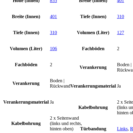
Höhe (Innen)
855
Breite (Innen)
401
Breite (Innen)
401
Tiefe (Innen)
310
Tiefe (Innen)
310
Volumen (Liter)
127
Volumen (Liter)
106
Fachböden
2
Fachböden
2
Boden |
Verankerung
Rückwa
Boden |
Verankerung
Rückwand
Verankerungsmaterial
Ja
Verankerungsmaterial
Ja
2 x Sei
Kabelbohrung
(links un
hinten o
2 x Seitenwand
Kabelbohrung
(links und rechts,
hinten oben)
Türbandung
Links
,
R