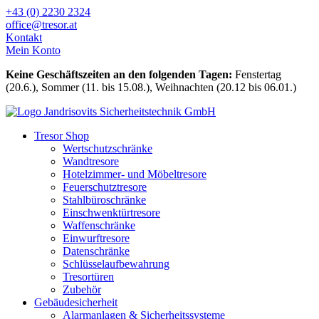
Zum
+43 (0) 2230 2324
Inhalt
office@tresor.at
wechseln
Kontakt
Mein Konto
Keine Geschäftszeiten an den folgenden Tagen:
Fenstertag
(20.6.), Sommer (11. bis 15.08.), Weihnachten (20.12 bis 06.01.)
Tresor Shop
Wertschutzschränke
Wandtresore
Hotelzimmer- und Möbeltresore
Feuerschutztresore
Stahlbüroschränke
Einschwenktürtresore
Waffenschränke
Einwurftresore
Datenschränke
Schlüsselaufbewahrung
Tresortüren
Zubehör
Gebäudesicherheit
Alarmanlagen & Sicherheitssysteme