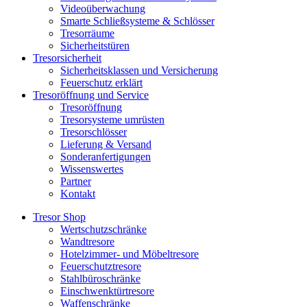
Videoüberwachung
Smarte Schließsysteme & Schlösser
Tresorräume
Sicherheitstüren
Tresorsicherheit
Sicherheitsklassen und Versicherung
Feuerschutz erklärt
Tresoröffnung und Service
Tresoröffnung
Tresorsysteme umrüsten
Tresorschlösser
Lieferung & Versand
Sonderanfertigungen
Wissenswertes
Partner
Kontakt
Tresor Shop
Wertschutzschränke
Wandtresore
Hotelzimmer- und Möbeltresore
Feuerschutztresore
Stahlbüroschränke
Einschwenktürtresore
Waffenschränke