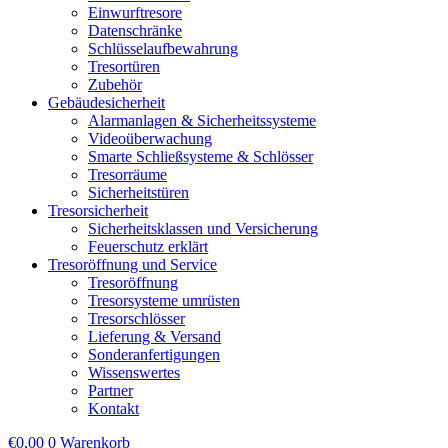
Einwurftresore
Datenschränke
Schlüsselaufbewahrung
Tresortüren
Zubehör
Gebäudesicherheit
Alarmanlagen & Sicherheitssysteme
Videoüberwachung
Smarte Schließsysteme & Schlösser
Tresorräume
Sicherheitstüren
Tresorsicherheit
Sicherheitsklassen und Versicherung
Feuerschutz erklärt
Tresoröffnung und Service
Tresoröffnung
Tresorsysteme umrüsten
Tresorschlösser
Lieferung & Versand
Sonderanfertigungen
Wissenswertes
Partner
Kontakt
€
0,00
0
Warenkorb