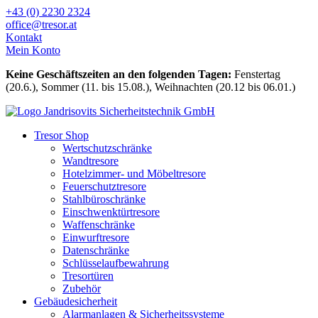
Zum
+43 (0) 2230 2324
Inhalt
office@tresor.at
wechseln
Kontakt
Mein Konto
Keine Geschäftszeiten an den folgenden Tagen:
Fenstertag
(20.6.), Sommer (11. bis 15.08.), Weihnachten (20.12 bis 06.01.)
Tresor Shop
Wertschutzschränke
Wandtresore
Hotelzimmer- und Möbeltresore
Feuerschutztresore
Stahlbüroschränke
Einschwenktürtresore
Waffenschränke
Einwurftresore
Datenschränke
Schlüsselaufbewahrung
Tresortüren
Zubehör
Gebäudesicherheit
Alarmanlagen & Sicherheitssysteme