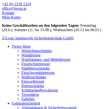
Zum
+43 (0) 2230 2324
Inhalt
office@tresor.at
wechseln
Kontakt
Mein Konto
Keine Geschäftszeiten an den folgenden Tagen:
Fenstertag
(20.6.), Sommer (11. bis 15.08.), Weihnachten (20.12 bis 06.01.)
Tresor Shop
Wertschutzschränke
Wandtresore
Hotelzimmer- und Möbeltresore
Feuerschutztresore
Stahlbüroschränke
Einschwenktürtresore
Waffenschränke
Einwurftresore
Datenschränke
Schlüsselaufbewahrung
Tresortüren
Zubehör
Gebäudesicherheit
Alarmanlagen & Sicherheitssysteme