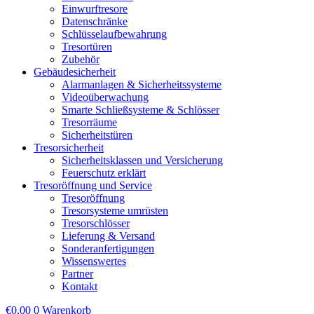
Einwurftresore
Datenschränke
Schlüsselaufbewahrung
Tresortüren
Zubehör
Gebäudesicherheit
Alarmanlagen & Sicherheitssysteme
Videoüberwachung
Smarte Schließsysteme & Schlösser
Tresorräume
Sicherheitstüren
Tresorsicherheit
Sicherheitsklassen und Versicherung
Feuerschutz erklärt
Tresoröffnung und Service
Tresoröffnung
Tresorsysteme umrüsten
Tresorschlösser
Lieferung & Versand
Sonderanfertigungen
Wissenswertes
Partner
Kontakt
€
0,00
0
Warenkorb