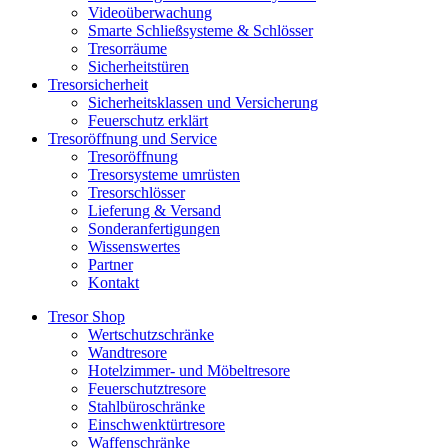
Videoüberwachung
Smarte Schließsysteme & Schlösser
Tresorräume
Sicherheitstüren
Tresorsicherheit
Sicherheitsklassen und Versicherung
Feuerschutz erklärt
Tresoröffnung und Service
Tresoröffnung
Tresorsysteme umrüsten
Tresorschlösser
Lieferung & Versand
Sonderanfertigungen
Wissenswertes
Partner
Kontakt
Tresor Shop
Wertschutzschränke
Wandtresore
Hotelzimmer- und Möbeltresore
Feuerschutztresore
Stahlbüroschränke
Einschwenktürtresore
Waffenschränke