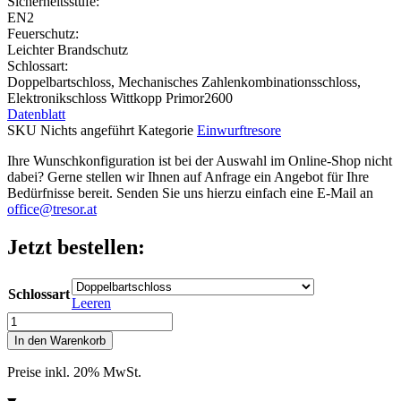
Sicherheitsstufe:
EN2
Feuerschutz:
Leichter Brandschutz
Schlossart:
Doppelbartschloss, Mechanisches Zahlenkombinationsschloss,
Elektronikschloss Wittkopp Primor2600
Datenblatt
SKU
Nichts angeführt
Kategorie
Einwurftresore
Ihre Wunschkonfiguration ist bei der Auswahl im Online-Shop nicht
dabei? Gerne stellen wir Ihnen auf Anfrage ein Angebot für Ihre
Bedürfnisse bereit. Senden Sie uns hierzu einfach eine E-Mail an
office@tresor.at
Jetzt bestellen:
Schlossart
Leeren
Wertheim
Deposittresor
In den Warenkorb
AG25DF
Menge
Preise inkl. 20% MwSt.