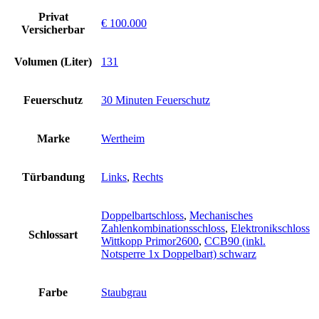
Privat
€ 100.000
Versicherbar
Volumen (Liter)
131
Feuerschutz
30 Minuten Feuerschutz
Marke
Wertheim
Türbandung
Links
,
Rechts
Doppelbartschloss
,
Mechanisches
Zahlenkombinationsschloss
,
Elektronikschloss
Schlossart
Wittkopp Primor2600
,
CCB90 (inkl.
Notsperre 1x Doppelbart) schwarz
Farbe
Staubgrau