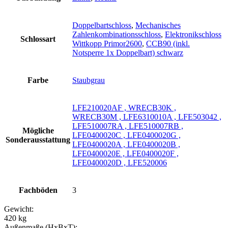
Doppelbartschloss
,
Mechanisches
Zahlenkombinationsschloss
,
Elektronikschloss
Schlossart
Wittkopp Primor2600
,
CCB90 (inkl.
Notsperre 1x Doppelbart) schwarz
Farbe
Staubgrau
LFE210020AF , WRECB30K ,
WRECB30M , LFE6310010A , LFE503042 ,
LFE510007RA , LFE510007RB ,
Mögliche
LFE0400020C , LFE0400020G ,
Sonderausstattung
LFE0400020A , LFE0400020B ,
LFE0400020E , LFE0400020F ,
LFE0400020D , LFE520006
Fachböden
3
Gewicht:
420 kg
Außenmaße (HxBxT):