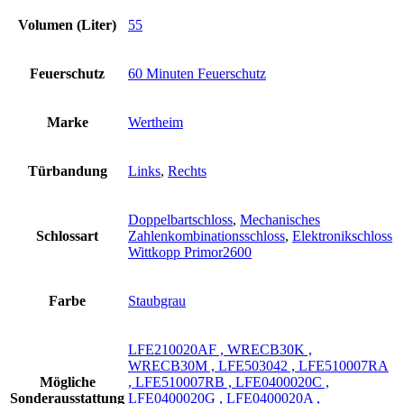
Volumen (Liter)
55
Feuerschutz
60 Minuten Feuerschutz
Marke
Wertheim
Türbandung
Links
,
Rechts
Doppelbartschloss
,
Mechanisches
Schlossart
Zahlenkombinationsschloss
,
Elektronikschloss
Wittkopp Primor2600
Farbe
Staubgrau
LFE210020AF , WRECB30K ,
WRECB30M , LFE503042 , LFE510007RA
Mögliche
, LFE510007RB , LFE0400020C ,
Sonderausstattung
LFE0400020G , LFE0400020A ,