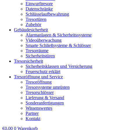
Einwurftresore
Datenschränke
Schlüsselaufbewahrung
Tresortüren
Zubehör
Gebäudesicherheit
Alarmanlagen & Sicherheitssysteme
Videoüberwachung
Smarte Schließsysteme & Schlösser
Tresorräume
Sicherheitstüren
Tresorsicherheit
Sicherheitsklassen und Versicherung
Feuerschutz erklärt
Tresoröffnung und Service
Tresoröffnung
Tresorsysteme umrüsten
Tresorschlösser
Lieferung & Versand
Sonderanfertigungen
Wissenswertes
Partner
Kontakt
€
0,00
0
Warenkorb