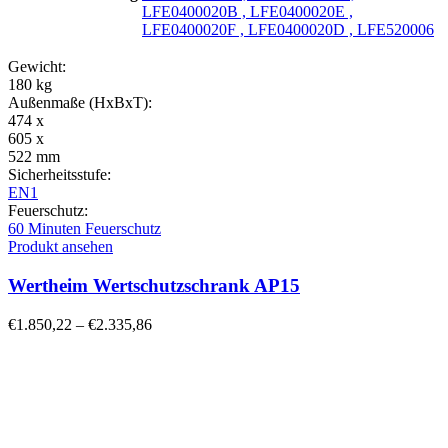
LFE0400020B , LFE0400020E ,
LFE0400020F , LFE0400020D , LFE520006
Gewicht:
180 kg
Außenmaße (HxBxT):
474 x
605 x
522 mm
Sicherheitsstufe:
EN1
Feuerschutz:
60 Minuten Feuerschutz
Produkt ansehen
Wertheim Wertschutzschrank AP15
€
1.850,22
–
€
2.335,86