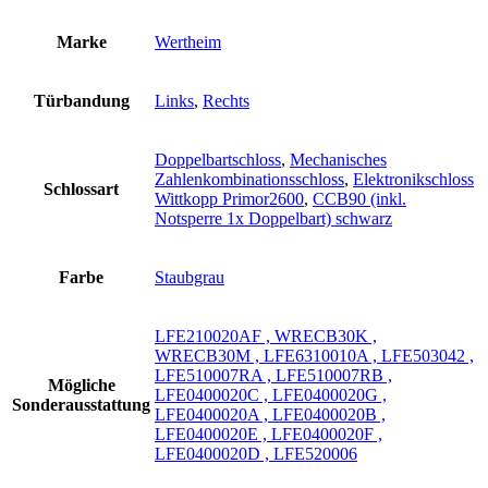
Marke
Wertheim
Türbandung
Links
,
Rechts
Doppelbartschloss
,
Mechanisches
Zahlenkombinationsschloss
,
Elektronikschloss
Schlossart
Wittkopp Primor2600
,
CCB90 (inkl.
Notsperre 1x Doppelbart) schwarz
Farbe
Staubgrau
LFE210020AF , WRECB30K ,
WRECB30M , LFE6310010A , LFE503042 ,
LFE510007RA , LFE510007RB ,
Mögliche
LFE0400020C , LFE0400020G ,
Sonderausstattung
LFE0400020A , LFE0400020B ,
LFE0400020E , LFE0400020F ,
LFE0400020D , LFE520006