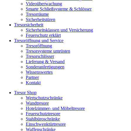
Videoüberwachung
Smarte Schließsysteme & Schlösser
Tresorräume
Sicherheitstüren
Tresorsicherheit
Sicherheitsklassen und Versicherung
Feuerschutz erklärt
Tresoröffnung und Service
Tresoröffnung
Tresorsysteme umrüsten
Tresorschlösser
Lieferung & Versand
Sonderanfertigungen
Wissenswertes
Partner
Kontakt
Tresor Shop
Wertschutzschränke
Wandtresore
Hotelzimmer- und Möbeltresore
Feuerschutztresore
Stahlbüroschränke
Einschwenktürtresore
Waffenschränke