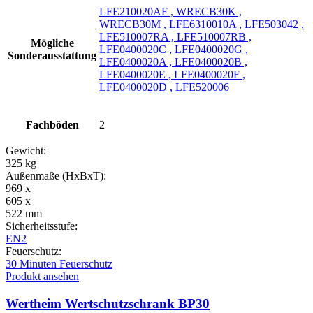
LFE210020AF , WRECB30K ,
WRECB30M , LFE6310010A , LFE503042 ,
LFE510007RA , LFE510007RB ,
Mögliche
LFE0400020C , LFE0400020G ,
Sonderausstattung
LFE0400020A , LFE0400020B ,
LFE0400020E , LFE0400020F ,
LFE0400020D , LFE520006
Fachböden
2
Gewicht:
325 kg
Außenmaße (HxBxT):
969 x
605 x
522 mm
Sicherheitsstufe:
EN2
Feuerschutz:
30 Minuten Feuerschutz
Produkt ansehen
Wertheim Wertschutzschrank BP30