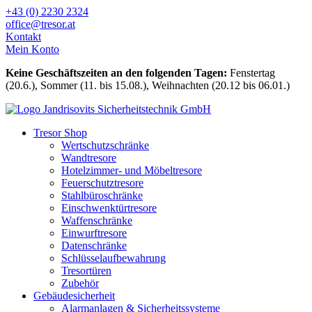
Zum
+43 (0) 2230 2324
Inhalt
office@tresor.at
wechseln
Kontakt
Mein Konto
Keine Geschäftszeiten an den folgenden Tagen:
Fenstertag
(20.6.), Sommer (11. bis 15.08.), Weihnachten (20.12 bis 06.01.)
Tresor Shop
Wertschutzschränke
Wandtresore
Hotelzimmer- und Möbeltresore
Feuerschutztresore
Stahlbüroschränke
Einschwenktürtresore
Waffenschränke
Einwurftresore
Datenschränke
Schlüsselaufbewahrung
Tresortüren
Zubehör
Gebäudesicherheit
Alarmanlagen & Sicherheitssysteme