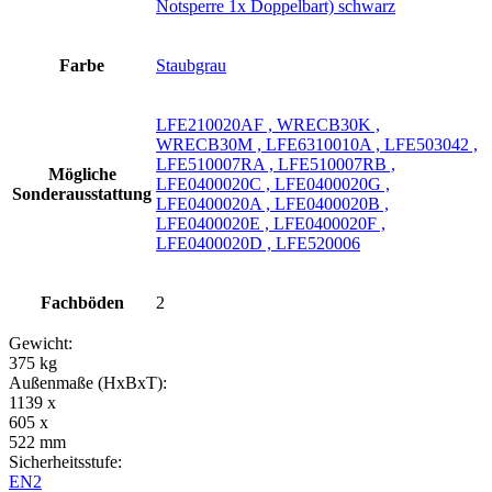
Notsperre 1x Doppelbart) schwarz
Farbe
Staubgrau
LFE210020AF , WRECB30K ,
WRECB30M , LFE6310010A , LFE503042 ,
LFE510007RA , LFE510007RB ,
Mögliche
LFE0400020C , LFE0400020G ,
Sonderausstattung
LFE0400020A , LFE0400020B ,
LFE0400020E , LFE0400020F ,
LFE0400020D , LFE520006
Fachböden
2
Gewicht:
375 kg
Außenmaße (HxBxT):
1139 x
605 x
522 mm
Sicherheitsstufe:
EN2