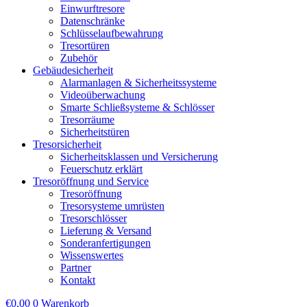
Einwurftresore
Datenschränke
Schlüsselaufbewahrung
Tresortüren
Zubehör
Gebäudesicherheit
Alarmanlagen & Sicherheitssysteme
Videoüberwachung
Smarte Schließsysteme & Schlösser
Tresorräume
Sicherheitstüren
Tresorsicherheit
Sicherheitsklassen und Versicherung
Feuerschutz erklärt
Tresoröffnung und Service
Tresoröffnung
Tresorsysteme umrüsten
Tresorschlösser
Lieferung & Versand
Sonderanfertigungen
Wissenswertes
Partner
Kontakt
€
0,00
0
Warenkorb