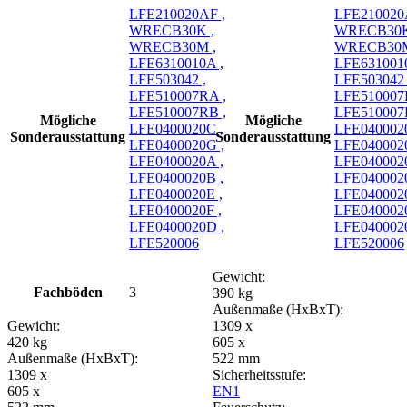
LFE210020AF ,
LFE210020
WRECB30K ,
WRECB30K
WRECB30M ,
WRECB30M
LFE6310010A ,
LFE6310010
LFE503042 ,
LFE503042 
LFE510007RA ,
LFE510007
LFE510007RB ,
LFE510007
Mögliche
Mögliche
LFE0400020C ,
LFE0400020
Sonderausstattung
Sonderausstattung
LFE0400020G ,
LFE040002
LFE0400020A ,
LFE0400020
LFE0400020B ,
LFE0400020
LFE0400020E ,
LFE0400020
LFE0400020F ,
LFE0400020
LFE0400020D ,
LFE040002
LFE520006
LFE520006
Gewicht:
Fachböden
3
390 kg
Außenmaße (HxBxT):
Gewicht:
1309 x
420 kg
605 x
Außenmaße (HxBxT):
522 mm
1309 x
Sicherheitsstufe:
605 x
EN1