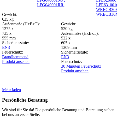
LFG0400010G ,
LFE520006 
LFG040001RR ,
LFE631001
WRECB30K
WRECB30
Gewicht:
635 kg
Außenmaße (HxBxT):
Gewicht:
1275 x
520 kg
735 x
Außenmaße (HxBxT):
555 mm
522 x
Sicherheitsstufe:
605 x
EN3
1309 mm
Feuerschutz:
Sicherheitsstufe:
Brandhemmend
EN3
Produkt ansehen
Feuerschutz:
30 Minuten Feuerschutz
Produkt ansehen
Mehr laden
Persönliche Beratung
Wir sind für Sie da! Die persönliche Beratung und Betreuung stehen
bei uns an erster Stelle.