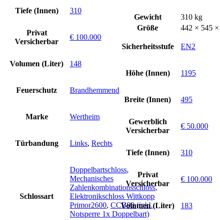
Tiefe (Innen)
310
Gewicht
310 kg
Größe
442 × 545 
Privat
€ 100.000
Versicherbar
Sicherheitsstufe
EN2
Volumen (Liter)
148
Höhe (Innen)
1195
Feuerschutz
Brandhemmend
Breite (Innen)
495
Marke
Wertheim
Gewerblich
€ 50.000
Versicherbar
Türbandung
Links
,
Rechts
Tiefe (Innen)
310
Doppelbartschloss
,
Privat
Mechanisches
€ 100.000
Versicherbar
Zahlenkombinationsschloss
,
Schlossart
Elektronikschloss Wittkopp
Primor2600
,
CCB90 (inkl.
Volumen (Liter)
183
Notsperre 1x Doppelbart)