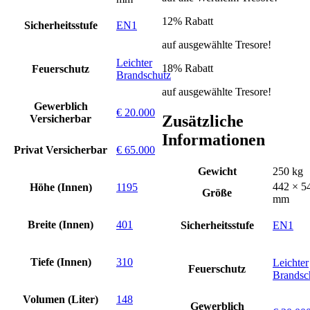
12% Rabatt
Sicherheitsstufe
EN1
auf ausgewählte Tresore!
Leichter
18% Rabatt
Feuerschutz
Brandschutz
auf ausgewählte Tresore!
Gewerblich
€ 20.000
Zusätzliche
Versicherbar
Informationen
Privat Versicherbar
€ 65.000
Gewicht
250 kg
442 × 5
Höhe (Innen)
1195
Größe
mm
Breite (Innen)
401
Sicherheitsstufe
EN1
Tiefe (Innen)
310
Leichter
Feuerschutz
Brandsc
Volumen (Liter)
148
Gewerblich