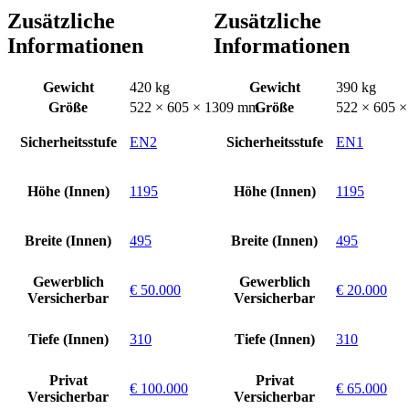
Zusätzliche
Zusätzliche
Informationen
Informationen
Gewicht
420 kg
Gewicht
390 kg
Größe
522 × 605 × 1309 mm
Größe
522 × 605 
Sicherheitsstufe
EN2
Sicherheitsstufe
EN1
Höhe (Innen)
1195
Höhe (Innen)
1195
Breite (Innen)
495
Breite (Innen)
495
Gewerblich
Gewerblich
€ 50.000
€ 20.000
Versicherbar
Versicherbar
Tiefe (Innen)
310
Tiefe (Innen)
310
Privat
Privat
€ 100.000
€ 65.000
Versicherbar
Versicherbar