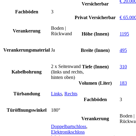
€ 20.00
Versicherbar
Fachböden
3
Privat Versicherbar
€ 65.00
Boden |
Verankerung
Rückwand
Höhe (Innen)
1195
Verankerungsmaterial
Ja
Breite (Innen)
495
2 x Seitenwand
Tiefe (Innen)
310
Kabelbohrung
(links und rechts,
hinten oben)
Volumen (Liter)
183
Türbandung
Links
,
Rechts
Fachböden
3
Türöffnungswinkel
180°
Boden |
Verankerung
Rückwa
Doppelbartschloss
,
Elektronikschloss