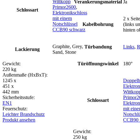
Wittkopp
Verankerungsmaterial
Ja
Primor2600
,
Schlossart
Elektronikschloss
mit einem
2 x Sei
Notschlüssel
Kabelbohrung
(links un
CCB90 schwarz
hinten o
Graphite, Grey,
Türbandung
Links
,
R
Lackierung
Sand, Stone
Gewicht:
Türöffnungswinkel
180°
220 kg
Außenmaße (HxBxT):
1245 x
Doppelb
451 x
Elektron
442 mm
Wittkop
Sicherheitsstufe:
Primor2
Schlossart
EN1
Elektron
Feuerschutz:
mit ein
Leichter Brandschutz
Notschlü
Produkt ansehen
CCB90 
Gewicht:
250 kg