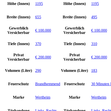
Höhe (Innen)
1195
Höhe (Innen)
1195
Breite (Innen)
655
Breite (Innen)
495
Gewerblich
Gewerblich
€ 100.000
€ 100.000
Versicherbar
Versicherbar
Tiefe (Innen)
370
Tiefe (Innen)
310
Privat
Privat
€ 200.000
€ 200.000
Versicherbar
Versicherbar
Volumen (Liter)
290
Volumen (Liter)
183
Feuerschutz
Brandhemmend
Feuerschutz
30 Minuten 
Marke
Wertheim
Marke
Wertheim
Türbandung
Links
,
Rechts
Türbandung
Links
,
Recht