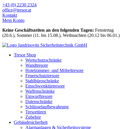
Zum
+43 (0) 2230 2324
Inhalt
office@tresor.at
wechseln
Kontakt
Mein Konto
Keine Geschäftszeiten an den folgenden Tagen:
Fenstertag
(20.6.), Sommer (11. bis 15.08.), Weihnachten (20.12 bis 06.01.)
Tresor Shop
Wertschutzschränke
Wandtresore
Hotelzimmer- und Möbeltresore
Feuerschutztresore
Stahlbüroschränke
Einschwenktürtresore
Waffenschränke
Einwurftresore
Datenschränke
Schlüsselaufbewahrung
Tresortüren
Zubehör
Gebäudesicherheit
Alarmanlagen & Sicherheitssysteme