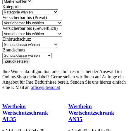
Kategorie
Versicherbar bis (Privat)
Versicherbar bis (Gewerblich)
Einbruchschutz
Brandschutz
Zurücksetzen
Ihre Wunschkonfiguration oder Ihr Tresor ist bei der Auswahl im
Online-Shop nicht dabei? Gerne stellen wir Ihnen auf Anfrage ein
Angebot für Ihre Bedürfnisse bereit. Senden Sie uns hierzu einfach
eine E-Mail an
office@tresor.at
Wertheim
Wertheim
Wertschutzschrank
Wertschutzschrank
AL35
AN35
€
2.131,80
–
€
2.647,08
€
2.359,80
–
€
2.875,08