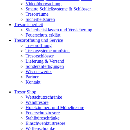
Videoüberwachung
Smarte Schließsysteme & Schlösser
Tresorräume
Sicherheitstüren
Tresorsicherheit
Sicherheitsklassen und Versicherung
Feuerschutz erklärt
Tresoröffnung und Service
Tresoröffnung
Tresorsysteme umrüsten
Tresorschlösser
Lieferung & Versand
Sonderanfertigungen
Wissenswertes
Partner
Kontakt
Tresor Shop
Wertschutzschränke
Wandtresore
Hotelzimmer- und Möbeltresore
Feuerschutztresore
Stahlbüroschränke
Einschwenktürtresore
Waffenschränke