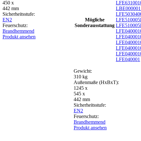
450 x
LFE6310010
442 mm
LBE000001 
Sicherheitsstufe:
LFE5030400
EN2
Mögliche
LFE510005
Feuerschutz:
Sonderausstattung
LFE510005
Brandhemmend
LFE0400010
Produkt ansehen
LFE040001
LFE0400010
LFE0400010
LFE0400010
LFE040001
Gewicht:
310 kg
Außenmaße (HxBxT):
1245 x
545 x
442 mm
Sicherheitsstufe:
EN2
Feuerschutz:
Brandhemmend
Produkt ansehen