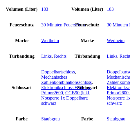
Volumen (Liter)
183
Volumen (Liter)
183
Feuerschutz
30 Minuten Feuerschutz
Feuerschutz
30 Minuten 
Marke
Wertheim
Marke
Wertheim
Türbandung
Links
,
Rechts
Türbandung
Links
,
Recht
Doppelbartschloss
,
Doppelbarts
Mechanisches
Mechanisch
Zahlenkombinationsschloss
,
Zahlenkombi
Schlossart
Elektronikschloss Wittkopp
Schlossart
Elektroniksc
Primor2600
,
CCB90 (inkl.
Primor2600
Notsperre 1x Doppelbart)
Notsperre 1
schwarz
schwarz
Farbe
Staubgrau
Farbe
Staubgrau