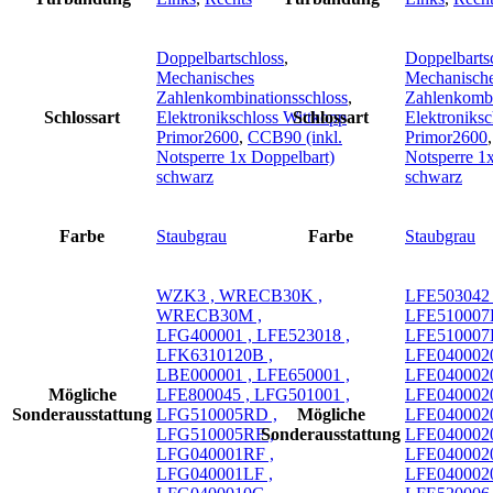
Doppelbartschloss
,
Doppelbarts
Mechanisches
Mechanisch
Zahlenkombinationsschloss
,
Zahlenkombi
Schlossart
Elektronikschloss Wittkopp
Schlossart
Elektroniksc
Primor2600
,
CCB90 (inkl.
Primor2600
Notsperre 1x Doppelbart)
Notsperre 1
schwarz
schwarz
Farbe
Staubgrau
Farbe
Staubgrau
WZK3 , WRECB30K ,
LFE503042 
WRECB30M ,
LFE510007
LFG400001 , LFE523018 ,
LFE510007
LFK6310120B ,
LFE0400020
LBE000001 , LFE650001 ,
LFE040002
Mögliche
LFE800045 , LFG501001 ,
LFE0400020
Sonderausstattung
LFG510005RD ,
Mögliche
LFE0400020
LFG510005RF ,
Sonderausstattung
LFE0400020
LFG040001RF ,
LFE0400020
LFG040001LF ,
LFE040002