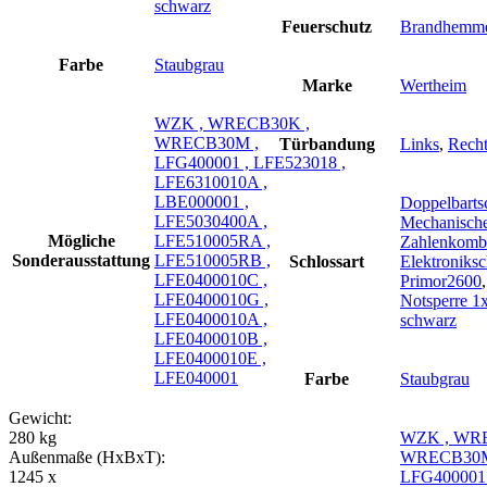
schwarz
Feuerschutz
Brandhemm
Farbe
Staubgrau
Marke
Wertheim
WZK , WRECB30K ,
WRECB30M ,
Türbandung
Links
,
Recht
LFG400001 , LFE523018 ,
LFE6310010A ,
LBE000001 ,
Doppelbarts
LFE5030400A ,
Mechanisch
Mögliche
LFE510005RA ,
Zahlenkombi
Sonderausstattung
LFE510005RB ,
Schlossart
Elektroniksc
LFE0400010C ,
Primor2600
LFE0400010G ,
Notsperre 1
LFE0400010A ,
schwarz
LFE0400010B ,
LFE0400010E ,
LFE040001
Farbe
Staubgrau
Gewicht:
280 kg
WZK , WR
Außenmaße (HxBxT):
WRECB30M
1245 x
LFG400001 