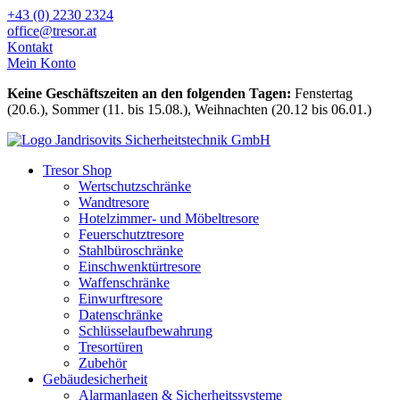
Zum
+43 (0) 2230 2324
Inhalt
office@tresor.at
wechseln
Kontakt
Mein Konto
Keine Geschäftszeiten an den folgenden Tagen:
Fenstertag
(20.6.), Sommer (11. bis 15.08.), Weihnachten (20.12 bis 06.01.)
Tresor Shop
Wertschutzschränke
Wandtresore
Hotelzimmer- und Möbeltresore
Feuerschutztresore
Stahlbüroschränke
Einschwenktürtresore
Waffenschränke
Einwurftresore
Datenschränke
Schlüsselaufbewahrung
Tresortüren
Zubehör
Gebäudesicherheit
Alarmanlagen & Sicherheitssysteme