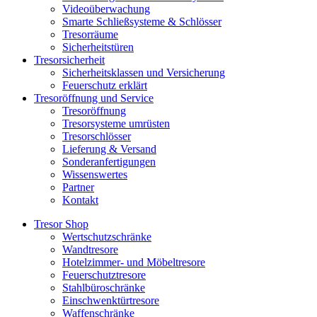
Videoüberwachung
Smarte Schließsysteme & Schlösser
Tresorräume
Sicherheitstüren
Tresorsicherheit
Sicherheitsklassen und Versicherung
Feuerschutz erklärt
Tresoröffnung und Service
Tresoröffnung
Tresorsysteme umrüsten
Tresorschlösser
Lieferung & Versand
Sonderanfertigungen
Wissenswertes
Partner
Kontakt
Tresor Shop
Wertschutzschränke
Wandtresore
Hotelzimmer- und Möbeltresore
Feuerschutztresore
Stahlbüroschränke
Einschwenktürtresore
Waffenschränke