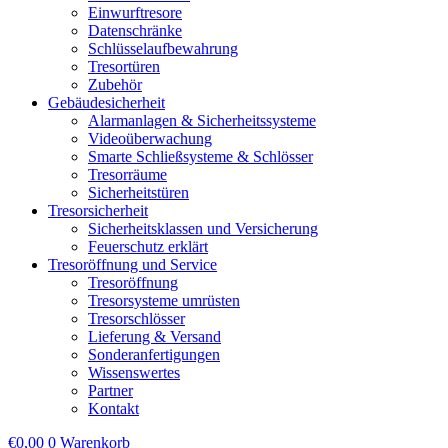
Einwurftresore
Datenschränke
Schlüsselaufbewahrung
Tresortüren
Zubehör
Gebäudesicherheit
Alarmanlagen & Sicherheitssysteme
Videoüberwachung
Smarte Schließsysteme & Schlösser
Tresorräume
Sicherheitstüren
Tresorsicherheit
Sicherheitsklassen und Versicherung
Feuerschutz erklärt
Tresoröffnung und Service
Tresoröffnung
Tresorsysteme umrüsten
Tresorschlösser
Lieferung & Versand
Sonderanfertigungen
Wissenswertes
Partner
Kontakt
€
0,00
0
Warenkorb