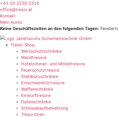
Zum
+43 (0) 2230 2324
Inhalt
office@tresor.at
wechseln
Kontakt
Mein Konto
Keine Geschäftszeiten an den folgenden Tagen:
Fensterta
Tresor Shop
Wertschutzschränke
Wandtresore
Hotelzimmer- und Möbeltresore
Feuerschutztresore
Stahlbüroschränke
Einschwenktürtresore
Waffenschränke
Einwurftresore
Datenschränke
Schlüsselaufbewahrung
Tresortüren