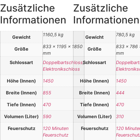
Zusätzliche
Zusätzliche
Informationen
Informationen
1160,5 kg
780,5 kg
Gewicht
Gewicht
833 × 1195 × 1850
833 × 786 
Größe
Größe
mm
mm
Schlossart
Doppelbartschloss
,
Schlossart
Doppelbart
Elektronikschloss
Elektroniks
Höhe (Innen)
1450
Höhe (Innen)
1450
Breite (Innen)
855
Breite (Innen)
444
Tiefe (Innen)
470
Tiefe (Innen)
470
Volumen (Liter)
590
Volumen (Liter)
310
Feuerschutz
120 Minuten
Feuerschutz
120 Minute
Feuerschutz
Feuerschut