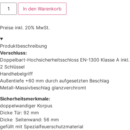
Rottner
In den Warenkorb
Stahlbüroschrank
Office
1
Premium
Preise inkl. 20% MwSt.
Menge
Produktbeschreibung
Verschluss:
Doppelbart-Hochsicherheitsschloss EN-1300 Klasse A inkl.
2 Schlüssel
Handhebelgriff
Außentiefe +60 mm durch aufgesetzten Beschlag
Metall-Massivbeschlag glanzverchromt
Sicherheitsmerkmale:
doppelwandiger Korpus
Dicke Tür: 92 mm
Dicke Seitenwand: 56 mm
gefüllt mit Spezialfeuerschutzmaterial