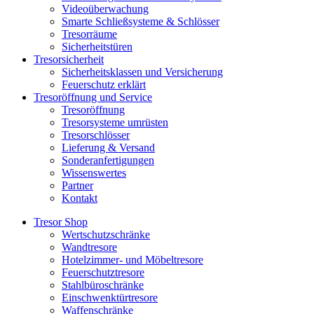
Videoüberwachung
Smarte Schließsysteme & Schlösser
Tresorräume
Sicherheitstüren
Tresorsicherheit
Sicherheitsklassen und Versicherung
Feuerschutz erklärt
Tresoröffnung und Service
Tresoröffnung
Tresorsysteme umrüsten
Tresorschlösser
Lieferung & Versand
Sonderanfertigungen
Wissenswertes
Partner
Kontakt
Tresor Shop
Wertschutzschränke
Wandtresore
Hotelzimmer- und Möbeltresore
Feuerschutztresore
Stahlbüroschränke
Einschwenktürtresore
Waffenschränke