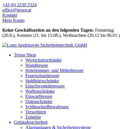
Zum
+43 (0) 2230 2324
Inhalt
office@tresor.at
wechseln
Kontakt
Mein Konto
Keine Geschäftszeiten an den folgenden Tagen:
Fenstertag
(20.6.), Sommer (11. bis 15.08.), Weihnachten (20.12 bis 06.01.)
Tresor Shop
Wertschutzschränke
Wandtresore
Hotelzimmer- und Möbeltresore
Feuerschutztresore
Stahlbüroschränke
Einschwenktürtresore
Waffenschränke
Einwurftresore
Datenschränke
Schlüsselaufbewahrung
Tresortüren
Zubehör
Gebäudesicherheit
Alarmanlagen & Sicherheitssysteme