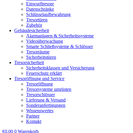
Einwurftresore
Datenschränke
Schlüsselaufbewahrung
Tresortüren
Zubehör
Gebäudesicherheit
Alarmanlagen & Sicherheitssysteme
Videoüberwachung
Smarte Schließsysteme & Schlösser
Tresorräume
Sicherheitstüren
Tresorsicherheit
Sicherheitsklassen und Versicherung
Feuerschutz erklärt
Tresoröffnung und Service
Tresoröffnung
Tresorsysteme umrüsten
Tresorschlösser
Lieferung & Versand
Sonderanfertigungen
Wissenswertes
Partner
Kontakt
€
0,00
0
Warenkorb