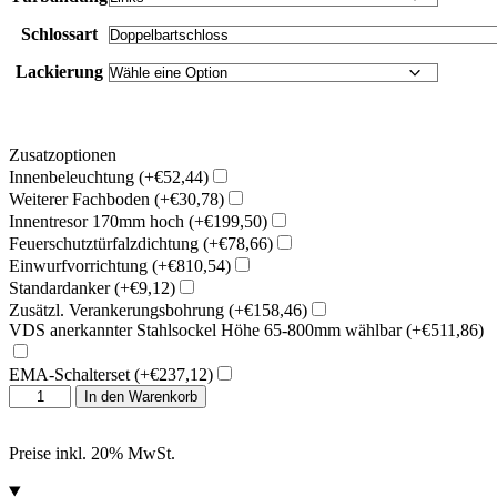
Schlossart
Lackierung
Zusatzoptionen
Innenbeleuchtung
(+€52,44)
Weiterer Fachboden
(+€30,78)
Innentresor 170mm hoch
(+€199,50)
Feuerschutztürfalzdichtung
(+€78,66)
Einwurfvorrichtung
(+€810,54)
Standardanker
(+€9,12)
Zusätzl. Verankerungsbohrung
(+€158,46)
VDS anerkannter Stahlsockel Höhe 65-800mm wählbar
(+€511,86)
EMA-Schalterset
(+€237,12)
Wertheim
In den Warenkorb
Wertschutzschrank
AL10
Menge
Preise inkl. 20% MwSt.