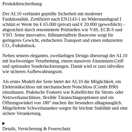
Produktbeschreibung
Der AL10 verbindet geprüfte Sicherheit mit moderner
Funktionalität. Zertifiziert nach EN1143-1 im Widerstandsgrad I
schützt er Werte bis € 65.000 (privat) und € 20.000 (gewerblich) –
abgesichert durch renommierte Prüfstellen wie VdS, ECB-S und
VSÖ. Seine innovative, füllmaterialfreie Bauweise sorgt für
geringeres Gewicht, einfacheren Transport und einen reduzierten
CO₂-Fußabdruck.
Neben seinem eleganten, zweifarbigen Design überzeugt der AL10
mit hochwertiger Verarbeitung, einem massiven Aluminium-Griff
und optionalen Sonderlackierungen. Damit wird er zum stilvollen
wie sicheren Aufbewahrungsort.
Als erstes Modell der Serie bietet der AL10 die Möglichkeit, ein
Elektronikschloss mit mechanischem Notschloss (Combi B90)
einzubauen. Praktische Features wie Kabellöcher für Strom- oder
Netzwerkanschlüsse, flexible Türanschlagsoptionen und ein
Öffnungswinkel von 180° machen ihn besonders alltagstauglich.
Mitgelieferte Schwerlastanker sorgen für höchste Stabilität und eine
sichere Verankerung.
Details, Versicherung & Feuerschutz