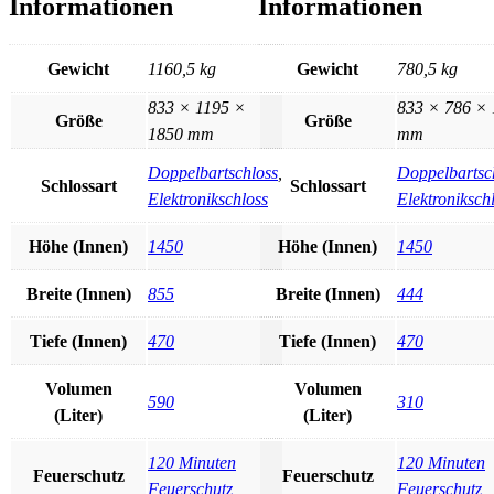
Informationen
Informationen
Gewicht
1160,5 kg
Gewicht
780,5 kg
833 × 1195 ×
833 × 786 ×
Größe
Größe
1850 mm
mm
Doppelbartschloss
,
Doppelbartsc
Schlossart
Schlossart
Elektronikschloss
Elektroniksch
Höhe (Innen)
1450
Höhe (Innen)
1450
Breite (Innen)
855
Breite (Innen)
444
Tiefe (Innen)
470
Tiefe (Innen)
470
Volumen
Volumen
590
310
(Liter)
(Liter)
120 Minuten
120 Minuten
Feuerschutz
Feuerschutz
Feuerschutz
Feuerschutz