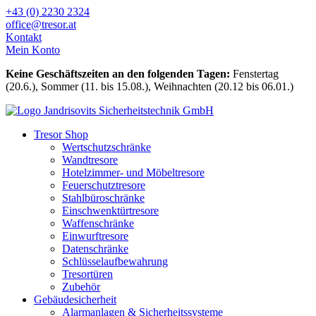
Zum
+43 (0) 2230 2324
Inhalt
office@tresor.at
wechseln
Kontakt
Mein Konto
Keine Geschäftszeiten an den folgenden Tagen:
Fenstertag
(20.6.), Sommer (11. bis 15.08.), Weihnachten (20.12 bis 06.01.)
Tresor Shop
Wertschutzschränke
Wandtresore
Hotelzimmer- und Möbeltresore
Feuerschutztresore
Stahlbüroschränke
Einschwenktürtresore
Waffenschränke
Einwurftresore
Datenschränke
Schlüsselaufbewahrung
Tresortüren
Zubehör
Gebäudesicherheit
Alarmanlagen & Sicherheitssysteme