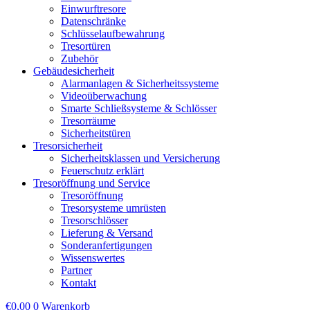
Einwurftresore
Datenschränke
Schlüsselaufbewahrung
Tresortüren
Zubehör
Gebäudesicherheit
Alarmanlagen & Sicherheitssysteme
Videoüberwachung
Smarte Schließsysteme & Schlösser
Tresorräume
Sicherheitstüren
Tresorsicherheit
Sicherheitsklassen und Versicherung
Feuerschutz erklärt
Tresoröffnung und Service
Tresoröffnung
Tresorsysteme umrüsten
Tresorschlösser
Lieferung & Versand
Sonderanfertigungen
Wissenswertes
Partner
Kontakt
€
0,00
0
Warenkorb