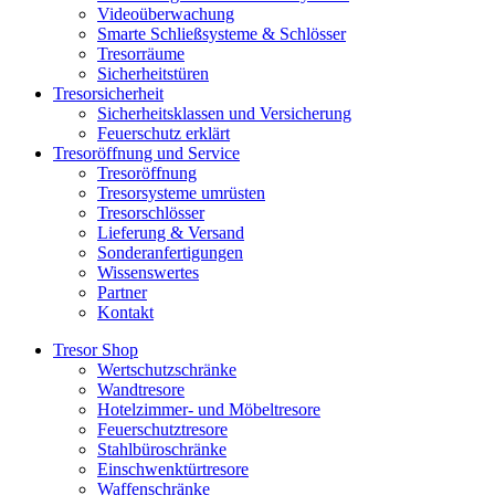
Videoüberwachung
Smarte Schließsysteme & Schlösser
Tresorräume
Sicherheitstüren
Tresorsicherheit
Sicherheitsklassen und Versicherung
Feuerschutz erklärt
Tresoröffnung und Service
Tresoröffnung
Tresorsysteme umrüsten
Tresorschlösser
Lieferung & Versand
Sonderanfertigungen
Wissenswertes
Partner
Kontakt
Tresor Shop
Wertschutzschränke
Wandtresore
Hotelzimmer- und Möbeltresore
Feuerschutztresore
Stahlbüroschränke
Einschwenktürtresore
Waffenschränke