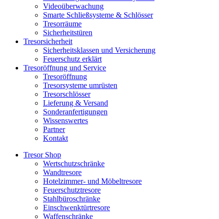
Videoüberwachung
Smarte Schließsysteme & Schlösser
Tresorräume
Sicherheitstüren
Tresorsicherheit
Sicherheitsklassen und Versicherung
Feuerschutz erklärt
Tresoröffnung und Service
Tresoröffnung
Tresorsysteme umrüsten
Tresorschlösser
Lieferung & Versand
Sonderanfertigungen
Wissenswertes
Partner
Kontakt
Tresor Shop
Wertschutzschränke
Wandtresore
Hotelzimmer- und Möbeltresore
Feuerschutztresore
Stahlbüroschränke
Einschwenktürtresore
Waffenschränke