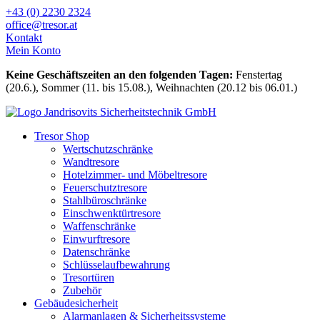
Zum
+43 (0) 2230 2324
Inhalt
office@tresor.at
wechseln
Kontakt
Mein Konto
Keine Geschäftszeiten an den folgenden Tagen:
Fenstertag
(20.6.), Sommer (11. bis 15.08.), Weihnachten (20.12 bis 06.01.)
Tresor Shop
Wertschutzschränke
Wandtresore
Hotelzimmer- und Möbeltresore
Feuerschutztresore
Stahlbüroschränke
Einschwenktürtresore
Waffenschränke
Einwurftresore
Datenschränke
Schlüsselaufbewahrung
Tresortüren
Zubehör
Gebäudesicherheit
Alarmanlagen & Sicherheitssysteme