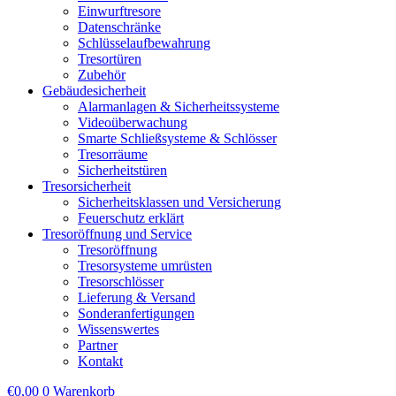
Einwurftresore
Datenschränke
Schlüsselaufbewahrung
Tresortüren
Zubehör
Gebäudesicherheit
Alarmanlagen & Sicherheitssysteme
Videoüberwachung
Smarte Schließsysteme & Schlösser
Tresorräume
Sicherheitstüren
Tresorsicherheit
Sicherheitsklassen und Versicherung
Feuerschutz erklärt
Tresoröffnung und Service
Tresoröffnung
Tresorsysteme umrüsten
Tresorschlösser
Lieferung & Versand
Sonderanfertigungen
Wissenswertes
Partner
Kontakt
€
0,00
0
Warenkorb