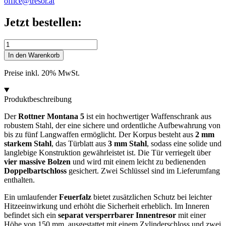
office@tresor.at
Jetzt bestellen:
Rottner
Waffenschrank
In den Warenkorb
Montana
5
Preise inkl. 20% MwSt.
Menge
Produktbeschreibung
Der
Rottner Montana 5
ist ein hochwertiger Waffenschrank aus
robustem Stahl, der eine sichere und ordentliche Aufbewahrung von
bis zu fünf Langwaffen ermöglicht. Der Korpus besteht aus
2 mm
starkem Stahl
, das Türblatt aus
3 mm Stahl
, sodass eine solide und
langlebige Konstruktion gewährleistet ist. Die Tür verriegelt über
vier massive Bolzen
und wird mit einem leicht zu bedienenden
Doppelbartschloss
gesichert. Zwei Schlüssel sind im Lieferumfang
enthalten.
Ein umlaufender
Feuerfalz
bietet zusätzlichen Schutz bei leichter
Hitzeeinwirkung und erhöht die Sicherheit erheblich. Im Inneren
befindet sich ein
separat versperrbarer Innentresor
mit einer
Höhe von 150 mm, ausgestattet mit einem Zylinderschloss und zwei